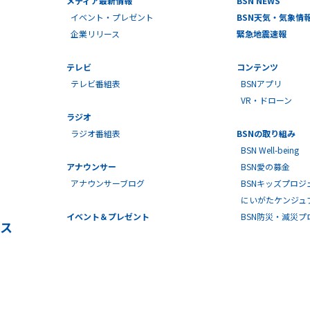
イベント・プレゼント
BSN天気・気象情
企業リリース
緊急地震速報
テレビ
コンテンツ
テレビ番組表
BSNアプリ
VR・ドローン
ラジオ
ラジオ番組表
BSNの取り組み
BSN Well-being
アナウンサー
BSN愛の募金
アナウンサーブログ
BSNキッズプロジ
にいがたケンジュ
イベント＆プレゼント
BSN防災・減災
ス