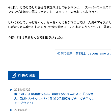
今回は、じめじめした暑さを吹き飛ばしてもらおうと、「スーパーで人気の
ンキング番組をお届けできること、スタッフ一同安心しております。
というわけで、かどちゃん、なーちゃんにおかれましては、人気のアイスク
らがたくさん食べられるのか!?お腹を壊さずにいられるのか???そして、敗者
今夜も月9は家族みんなでBSNラジオだね。
≪ 前の記事：第15回。Je vous remerci...
過去の記事
2019/03/25
第157回。加藤美南ちゃん、藤崎未夢ちゃんによる『みなさ
ん、新潟へいらっしゃい！新潟の名物紹介ガチ！ガチ？カウ
ントダウン！』
2019/03/18