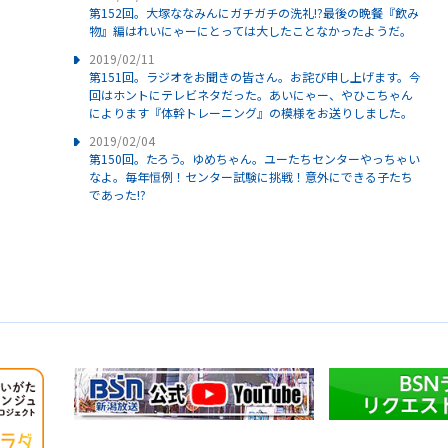
第152回。大塚ななみんにガチガチの洗礼!?最後の晩餐『飲み
物』編はれいにゃーにとっては大したことなかったようだ。
2019/02/11
第151回。ラジオをお聞きの皆さん。お詫び申し上げます。今
回はホントにテレビネタだった。あいにゃー、やひこちゃん
によります『体幹トレーニング』の模様をお送りしました。
2019/02/04
第150回。たろう。ゆめちゃん。ユーたちセンターやっちゃい
なよ。毎年恒例！センター試験に挑戦！意外にできる子たち
であった!?