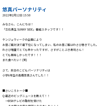
プレゼント
悠真パーソナリティ
コンテンツ・アプリ
2022年2月12日 15:50
キッズ
ケンジュ
愛の募金
みなさん、こんにちは！
「立石勇生 SUNNY SIDE」番組スタッフです！！
Well-being
防災・減災
ケンジュウィークの企画により
ショッピング
お昼ご飯対決で最下位になってしまい、私のお昼ご飯はわさび巻きでした。
わさび増量でとても辛かったですが、さすがことぶき寿司さん！
会社概要・ビジョン
とても美味しかったです！！！
お問い合わせ
また食べたい！(笑)
さて、本日のこどもパーソナリティは
小学6年生の高橋悠真さんでした！！
■さいころトーク■
Q:最近のビッグニュースを教えて！！
→BSNテレビの取材を受けた
その節は大変お世話になりました！！！