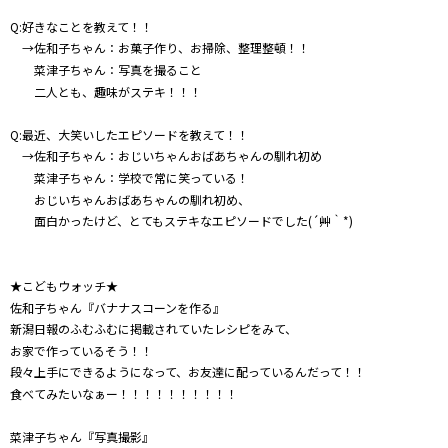
Q:好きなことを教えて！！
→佐和子ちゃん：お菓子作り、お掃除、整理整頓！！
菜津子ちゃん：写真を撮ること
二人とも、趣味がステキ！！！
Q:最近、大笑いしたエピソードを教えて！！
→佐和子ちゃん：おじいちゃんおばあちゃんの馴れ初め
菜津子ちゃん：学校で常に笑っている！
おじいちゃんおばあちゃんの馴れ初め、
面白かったけど、とてもステキなエピソードでした(´艸｀*)
★こどもウォッチ★
佐和子ちゃん『バナナスコーンを作る』
新潟日報のふむふむに掲載されていたレシピをみて、
お家で作っているそう！！
段々上手にできるようになって、お友達に配っているんだって！！
食べてみたいなぁー！！！！！！！！！！
菜津子ちゃん『写真撮影』