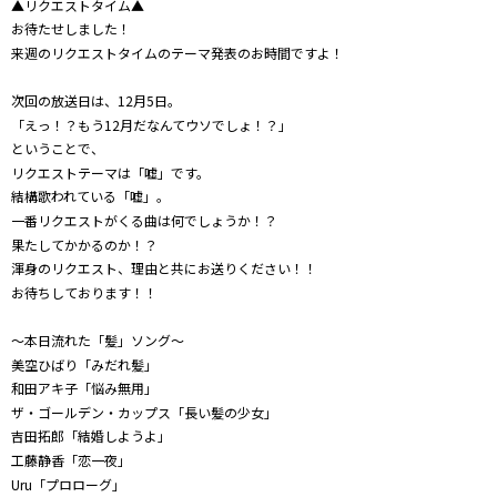
▲リクエストタイム▲
お待たせしました！
来週のリクエストタイムのテーマ発表のお時間ですよ！
次回の放送日は、12月5日。
「えっ！？もう12月だなんてウソでしょ！？」
ということで、
リクエストテーマは「嘘」です。
結構歌われている「嘘」。
一番リクエストがくる曲は何でしょうか！？
果たしてかかるのか！？
渾身のリクエスト、理由と共にお送りください！！
お待ちしております！！
～本日流れた「髪」ソング～
美空ひばり「みだれ髪」
和田アキ子「悩み無用」
ザ・ゴールデン・カップス「長い髪の少女」
吉田拓郎「結婚しようよ」
工藤静香「恋一夜」
Uru「プロローグ」