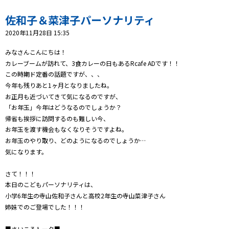
プレゼント
佐和子＆菜津子パーソナリティ
コンテンツ・アプリ
2020年11月28日 15:35
キッズ
ケンジュ
愛の募金
みなさんこんにちは！
カレーブームが訪れて、3食カレーの日もあるRcafe ADです！！
Well-being
防災・減災
この時期ド定番の話題ですが、、、
今年も残りあと1ヶ月となりましたね。
ショッピング
お正月も近づいてきて気になるのですが、
「お年玉」今年はどうなるのでしょうか？
会社概要・ビジョン
帰省も挨拶に訪問するのも難しい今、
お問い合わせ
お年玉を渡す機会もなくなりそうですよね。
お年玉のやり取り、どのようになるのでしょうか…
気になります。
さて！！！
本日のこどもパーソナリティは、
小学6年生の寺山佐和子さんと高校2年生の寺山菜津子さん
姉妹でのご登場でした！！！
■さいころトーク■