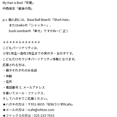
My Hair is Bad「卒業」
中西保志「最後の雨」
p.s. 個人的には、Base Ball Bearの「Short Hair」
またはaikoの「シャッター」、
back numberの「幸せ」ですかねー( ﾟДﾟ)
＊＊＊＊＊＊＊＊＊＊＊＊
こどもパーソナリティは、
小学1年生～高校3年生までの男の子・女の子です。
こどもだけのラジオパーソナリティ体験となります。
応募される方は、
・親子それぞれのお名前
・年齢
・住所
・電話番号 と メールアドレス
を書いてメール・ファックス、
そしてハガキでご応募ください。
★ハガキの方は：〒951-8655「BSNラジオRcafe」
★メールの方は：rcafe@ohbsn.com
★ファックスの方は：025-233-7033