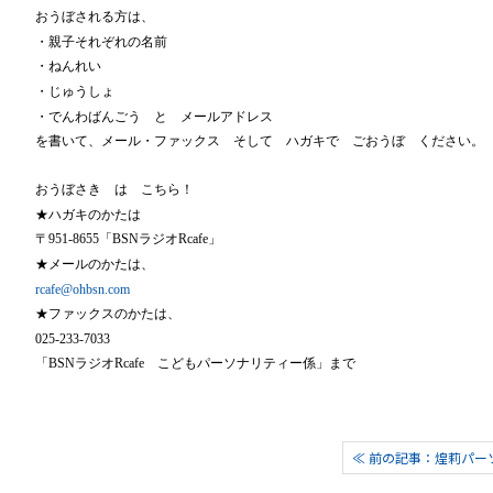
おうぼされる方は、
・親子それぞれの名前
・ねんれい
・じゅうしょ
・でんわばんごう と メールアドレス
を書いて、メール・ファックス そして ハガキで ごおうぼ ください。
おうぼさき は こちら！
★ハガキのかたは
〒951-8655「BSNラジオRcafe」
★メールのかたは、
rcafe@ohbsn.com
★ファックスのかたは、
025-233-7033
「BSNラジオRcafe こどもパーソナリティー係」
まで
≪ 前の記事：煌莉パー