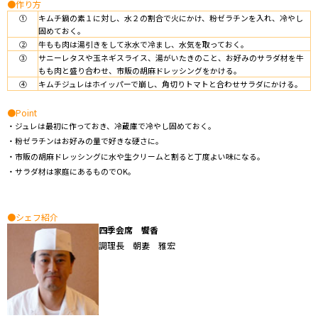
●作り方
①
キムチ鍋の素１に対し、水２の割合で火にかけ、粉ゼラチンを入れ、冷やし
固めておく。
②
牛もも肉は湯引きをして氷水で冷まし、水気を取っておく。
③
サニーレタスや玉ネギスライス、湯がいたきのこと、お好みのサラダ材を牛
もも肉と盛り合わせ、市販の胡麻ドレッシングをかける。
④
キムチジュレはホイッパーで崩し、角切りトマトと合わせサラダにかける。
●Point
・ジュレは最初に作っておき、冷蔵庫で冷やし固めておく。
・粉ゼラチンはお好みの量で好きな硬さに。
・市販の胡麻ドレッシングに水や生クリームと割ると丁度よい味になる。
・サラダ材は家庭にあるものでOK。
●シェフ紹介
四季会席 饗香
調理長 朝妻 雅宏