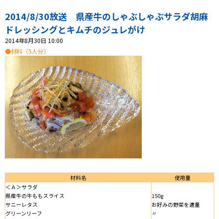
プレゼント
2014/8/30放送 県産牛のしゃぶしゃぶサラダ胡麻
コンテンツ・アプリ
ドレッシングとキムチのジュレがけ
2014年8月30日 10:00
キッズ
ケンジュ
愛の募金
●材料（5人分）
Well-being
防災・減災
ショッピング
会社概要・ビジョン
お問い合わせ
材料名
使用量
＜Ａ＞サラダ
県産牛の牛ももスライス
150g
サニーレタス
お好みの野菜を適量
グリーンリーフ
〃