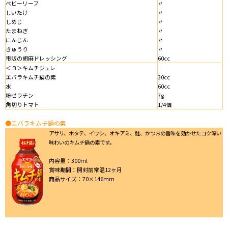
ベビーリーフ
〃
しいたけ
〃
しめじ
〃
たまねぎ
〃
にんじん
〃
きゅうり
〃
市販の胡麻ドレッシング
60cc
＜Ｂ＞キムチジュレ
エバラキムチ鍋の素
30cc
水
60cc
粉ゼラチン
7g
角切りトマト
1/4個
●エバラキムチ鍋の素
アサリ、ホタテ、イワシ、オキアミ、鮭、かつおの旨味を効かせたコク深い
味わいのキムチ鍋の素です。
内容量：300ml
賞味期間：開封前常温12ヶ月
商品サイズ：70×146mm