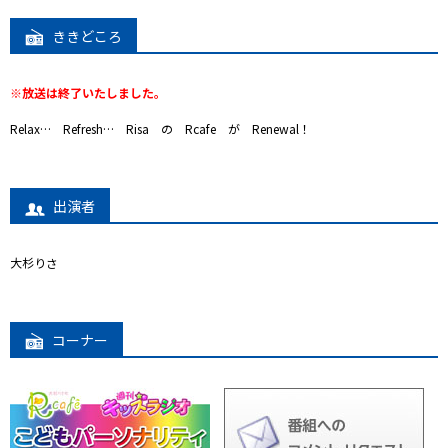
プレゼント
ききどころ
コンテンツ・アプリ
※放送は終了いたしました。
キッズ
ケンジュ
愛の募金
Relax… Refresh… Risa の Rcafe が Renewal！
Well-being
防災・減災
ショッピング
出演者
会社概要・ビジョン
お問い合わせ
大杉りさ
コーナー