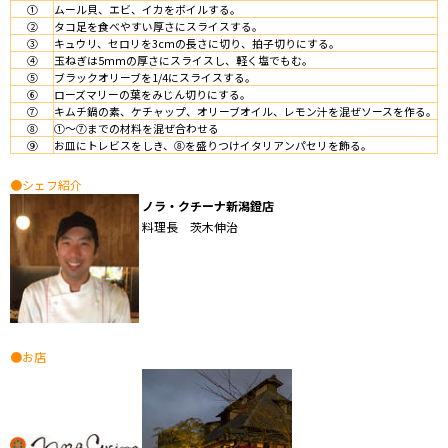
①
ムール貝、エビ、イカをボイルする。
②
タコ足を食べやすい厚さにスライスする。
③
キュウリ、セロリを3cmの長さに切り、拍子切りにする。
④
玉ねぎは5mmの厚さにスライスし、軽く塩でもむ。
⑤
ブラックオリーブを1/4にスライスする。
⑥
ローズマリーの葉をみじん切りにする。
⑦
キムチ鍋の素、ケチャップ、オリーブオイル、レモン汁を混ぜソースを作る。
⑧
①～⑦までの材料を混ぜ合わせる
⑨
お皿にトレビスをしき、⑧を盛りつけイタリアンパセリを飾る。
●シェフ紹介
ノラ・クチーナ新潟鐙店
料理長 茨木伸治
●お店