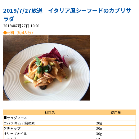
プレゼント
2019/7/27放送 イタリア風シーフードのカプリサ
コンテンツ・アプリ
ラダ
2019年7月27日 10:01
キッズ
ケンジュ
愛の募金
●材料（約4人分）
Well-being
防災・減災
ショッピング
会社概要・ビジョン
お問い合わせ
材料名
使用量
■サラダソース
エバラ キムチ鍋の素
20g
ケチャップ
30g
オリーブオイル
30g
レモン汁
5g