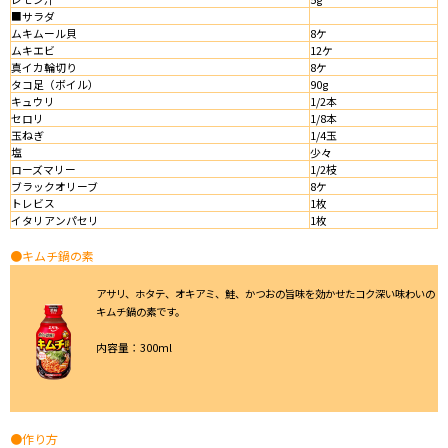
■サラダ
ムキムール貝
8ケ
ムキエビ
12ケ
真イカ輪切り
8ケ
タコ足（ボイル）
90g
キュウリ
1/2本
セロリ
1/8本
玉ねぎ
1/4玉
塩
少々
ローズマリー
1/2枝
ブラックオリーブ
8ケ
トレビス
1枚
イタリアンパセリ
1枚
●キムチ鍋の素
アサリ、ホタテ、オキアミ、鮭、かつおの旨味を効かせたコク深い味わいの
キムチ鍋の素です。
内容量：300ml
●作り方