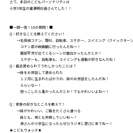
さて、本日のこどもパーソナリティは
小学3年生の瀧澤明日香さんでした！！
■一問一答！10の質問！■
Q：好きなことを教えてください！
→名探偵コナン、理科、自転車、スケボー、スイミング（クイックター
コナン君の映画観に行ったんだね～！
服部平次が出てくるシーンが面白かったんだとか！
スケボーも、自転車も、スイミングも運動が好きなんだね！
Q：最近褒められてうれしかったことは？
→妹をお世話して褒められた
１２月に生まれたばかりの、妹のお世話をしたんだね！
えらいな～！
抱っこしたら重かったんだとか！でもかわいいよね～！
Q：家族の好きなところを教えて！
→妹がかわいい、ご飯をたくさん食べる
妹とも、弟とも仲良しでいいね～！
弟さんが小学生になったらぜひラジオに遊びに来てね～！
★こどもウォッチ★