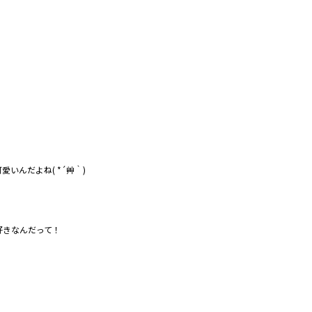
んだよね( *´艸｀)
きなんだって！