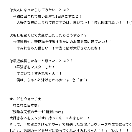
Q:大人になったらしてみたいことは？
→猫に囲まれて狭い部屋で1日過ごすこと！
大好きな猫に囲まれて過ごすのは、良いね…！！僕も囲まれたい！！！(´
Q:もしも宝くじで大金が当たったらどうする？？
→保護猫や、野良猫を保護するためのお家を庭に建てたい！！
すみれちゃん優しい！！本当に猫が大好きなんだね！！
Q:最近成長したなーと思ったことは？？
→平泳ぎをマスターした！！
すごいね！すみれちゃん！！
僕は、ちゃんと泳げるか不安です…(; ･`д･´)
★こどもウォッチ★
「ねこねこ日本史」
「残酷な天使のテーゼ 新潟弁ver.」
大好きな本をスタジオに持って来てくれました！！
そして、「独占ごきげんアワー」で放送した新潟弁カヴァーズを生で歌って
しかも、歌詞カードを見ずに歌ってくれたすみれちゃん！！すごいよ！！！