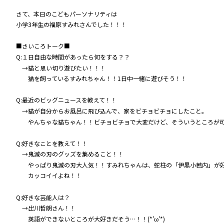
さて、本日のこどもパーソナリティは
小学3年生の福原すみれさんでした！！！
■さいころトーク■
Q:１日自由な時間があったら何をする？？
→猫と思い切り遊びたい！！！
猫を飼っているすみれちゃん！！1日中一緒に遊びそう！！
Q:最近のビッグニュースを教えて！！
→猫が自分からお風呂に飛び込んで、家をビチョビチョにしたこと。
やんちゃな猫ちゃん！！ビチョビチョで大変だけど、そういうところが可愛い
Q:好きなことを教えて！！
→鬼滅の刃のグッズを集めること！！
やっぱり鬼滅の刃大人気！！すみれちゃんは、蛇柱の「伊黒小芭内」が好
カッコイイよね！！
Q:好きな芸能人は？
→出川哲朗さん！！
英語ができないところが大好きだそう…！！(*'ω'*)