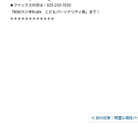
★ファックスの方は：025-233-7033
「BSNラジオRcafe こどもパーソナリティ係」まで！
＊＊＊＊＊＊＊＊＊＊＊＊
≪ 前の記事：明里＆陽毬パ