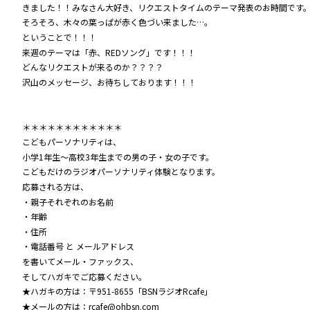
きました！！みなさん大好き、リクエストタイムのテーマ発表のお時間です
そろそろ、木々の葉っぱが赤く色づい来ました…。
ということで！！！
来週のテーマは「赤、REDソング」です！！！
どんなリクエストが来るのか？？？？
沢山のメッセージ、お待ちしております！！！
＊＊＊＊＊＊＊＊＊＊＊＊
こどもパーソナリティは、
小学1年生～高校3年生までの男の子・女の子です。
こどもだけのラジオパーソナリティ体験となります。
応募される方は、
・親子それぞれのお名前
・年齢
・住所
・電話番号 と メールアドレス
を書いてメール・ファックス、
そしてハガキでご応募ください。
★ハガキの方は：〒951-8655「BSNラジオRcafe」
★メールの方は：rcafe@ohbsn.com