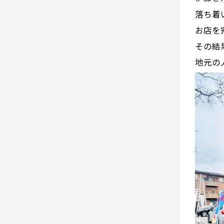
落ち着
お店を
その結
地元の