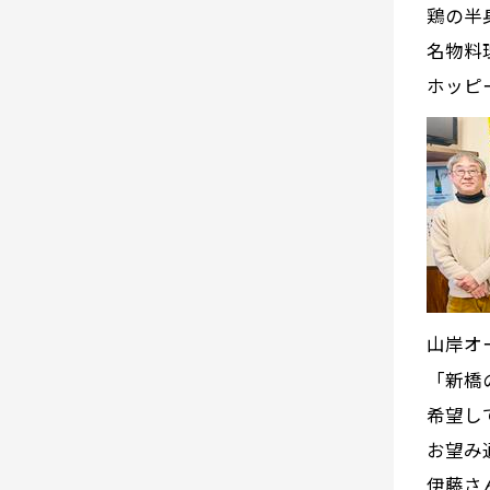
鶏の半
名物料
ホッピ
山岸オ
「新橋
希望し
お望み
伊藤さ