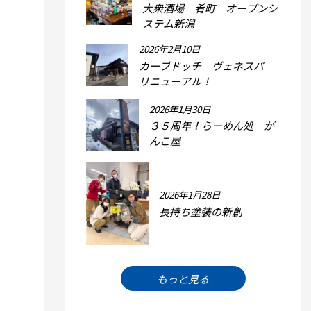
大衆酒場 肴町 オープンシ
ステム新潟
2026年2月10日
カーブドッチ ヴェネスパ
リニューアル！
2026年1月30日
３５周年！らーめん処 が
んこ屋
2026年1月28日
長持ち塗装の新創
もっと見る