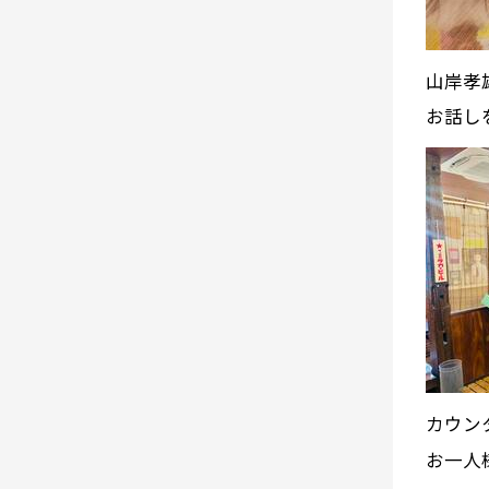
山岸孝
お話し
カウン
お一人