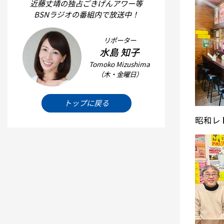
近藤丈靖の独占ごきげんアワー等
BSNラジオの番組内で放送中！
リポーター
水島 知子
Tomoko Mizushima
（木・金曜日）
トップに戻る
昭和レ