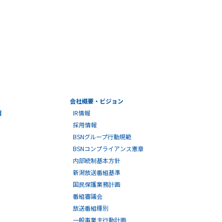
会社概要・ビジョン
報
IR情報
採用情報
BSNグループ行動規範
BSNコンプライアンス憲章
内部統制基本方針
新潟放送番組基準
国民保護業務計画
番組審議会
放送番組種別
一般事業主行動計画