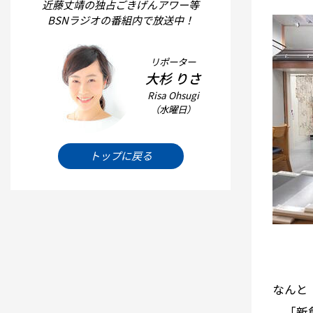
近藤丈靖の独占ごきげんアワー等
BSNラジオの番組内で放送中！
リポーター
大杉 りさ
Risa Ohsugi
（水曜日）
トップに戻る
なんと
「新創