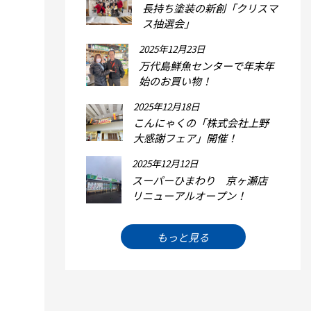
長持ち塗装の新創「クリスマ
ス抽選会」
2025年12月23日
万代島鮮魚センターで年末年
始のお買い物！
2025年12月18日
こんにゃくの「株式会社上野
大感謝フェア」開催！
2025年12月12日
スーパーひまわり 京ヶ瀬店
リニューアルオープン！
もっと見る