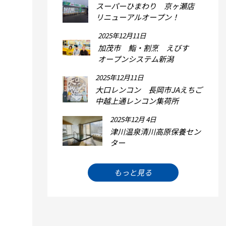
スーパーひまわり 京ヶ瀬店
リニューアルオープン！
2025年12月11日
加茂市 鮨・割烹 えびす
オープンシステム新潟
2025年12月11日
大口レンコン 長岡市JAえちご
中越上通レンコン集荷所
2025年12月 4日
津川温泉清川高原保養セン
ター
もっと見る