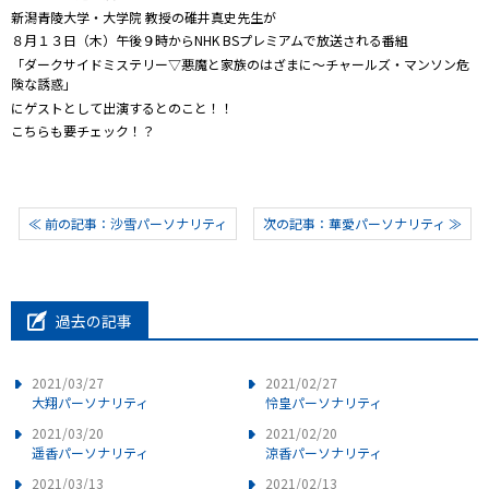
新潟青陵大学・大学院 教授の碓井真史先生が
８月１３日（木）午後９時からNHK BSプレミアムで放送される番組
「ダークサイドミステリー▽悪魔と家族のはざまに～チャールズ・マンソン危
険な誘惑」
にゲストとして出演するとのこと！！
こちらも要チェック！？
≪ 前の記事：沙雪パーソナリティ
次の記事：華愛パーソナリティ ≫
過去の記事
2021/03/27
2021/02/27
大翔パーソナリティ
怜皇パーソナリティ
2021/03/20
2021/02/20
遥香パーソナリティ
涼香パーソナリティ
2021/03/13
2021/02/13