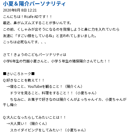
プレゼント
小夏＆陽介パーソナリティ
2020年8月 8日 12:21
コンテンツ・アプリ
こんにちは！Rcafe ADです！！
最近、鼻がムズムズすることが多いんです。
キッズ
ケンジュ
愛の募金
この前、くしゃみが出そうになるのを我慢しようと鼻に力を入れていたら
友達に「すごい顔をしているね」と言われてしまいました。
Well-being
防災・減災
こっちは必死なんです、、、
ショッピング
さて！きょうのこどもパーソナリティは
小学6年生の竹越小夏さんと、小学５年生の猪俣陽介さんでした！！
会社概要・ビジョン
お問い合わせ
■さいころトーク■
Q:好きなことを教えて！！
→寝ること、YouTubeを観ること！（陽介くん）
ドラマを見ること、料理をすること！！（小夏ちゃん）
ちなみに、お菓子で好きなのは陽介くんがよっちゃんイカ、小夏ちゃんが
干し梅☆
Q:大人になったらしてみたいことは！！
→大人買い！（陽介くん）
スカイダイビングをしてみたい！（小夏ちゃん）