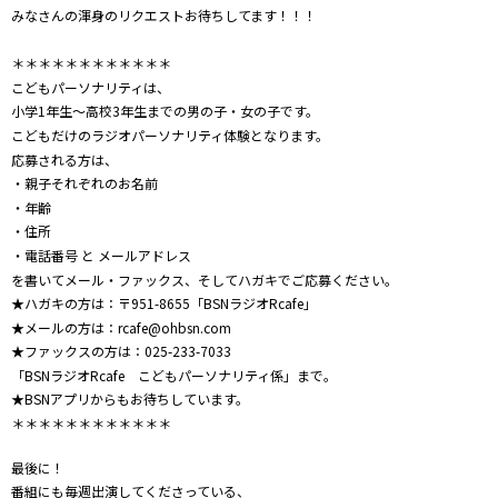
みなさんの渾身のリクエストお待ちしてます！！！
＊＊＊＊＊＊＊＊＊＊＊＊
こどもパーソナリティは、
小学1年生～高校3年生までの男の子・女の子です。
こどもだけのラジオパーソナリティ体験となります。
応募される方は、
・親子それぞれのお名前
・年齢
・住所
・電話番号 と メールアドレス
を書いてメール・ファックス、そしてハガキでご応募ください。
★ハガキの方は：〒951-8655「BSNラジオRcafe」
★メールの方は：rcafe@ohbsn.com
★ファックスの方は：025-233-7033
「BSNラジオRcafe こどもパーソナリティ係」まで。
★BSNアプリからもお待ちしています。
＊＊＊＊＊＊＊＊＊＊＊＊
最後に！
番組にも毎週出演してくださっている、