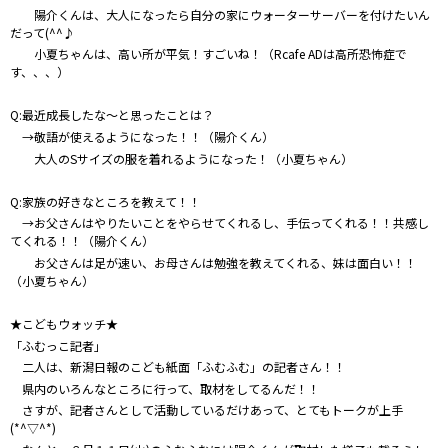
陽介くんは、大人になったら自分の家にウォーターサーバーを付けたいん
だって(^^♪
小夏ちゃんは、高い所が平気！すごいね！（Rcafe ADは高所恐怖症で
す、、、）
Q:最近成長したな～と思ったことは？
→敬語が使えるようになった！！（陽介くん）
大人のSサイズの服を着れるようになった！（小夏ちゃん）
Q:家族の好きなところを教えて！！
→お父さんはやりたいことをやらせてくれるし、手伝ってくれる！！共感し
てくれる！！（陽介くん）
お父さんは足が速い、お母さんは勉強を教えてくれる、妹は面白い！！
（小夏ちゃん）
★こどもウォッチ★
「ふむっこ記者」
二人は、新潟日報のこども紙面「ふむふむ」の記者さん！！
県内のいろんなところに行って、取材をしてるんだ！！
さすが、記者さんとして活動しているだけあって、とてもトークが上手
(*^▽^*)