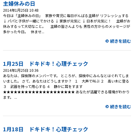
プレゼント
主婦休みの日
2014年1月25日 10:48
コンテンツ・アプリ
今日は「主婦休みの日」 家族や育児に毎日がんばる主婦が リフレッシュする
↓ パパと子供が一緒にでかける ↓ 家族が元気に ↓ 日本が元気に！ 主婦がお
休みするって大切なこと。 主婦の皆さんよりも 男性の方からのメッセージが
キッズ
ケンジュ
愛の募金
多かった今日。 休ませ...
Well-being
防災・減災
続きを読む
ショッピング
1月25日 ドキドキ！心理チェック
会社概要・ビジョン
2014年1月25日 10:36
お問い合わせ
あなたは、探検隊のメンバーです。 ところが、探検中にみんなとはぐれてしま
いました。 さて、あなたはどうしますか？ １ 大声で叫ぶ ２ 高い木に登る
３ 武器を持って用心する ４ 静かに耳をすます
★★★★★★★★★★★★★★★★★★★★ あなたが活躍できる環境がわかり
ます。 ...
続きを読む
1月18日 ドキドキ！心理チェック