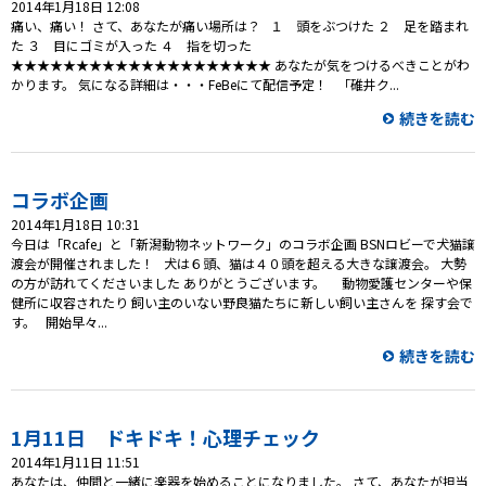
2014年1月18日 12:08
痛い、痛い！ さて、あなたが痛い場所は？ １ 頭をぶつけた ２ 足を踏まれ
た ３ 目にゴミが入った ４ 指を切った
★★★★★★★★★★★★★★★★★★★★ あなたが気をつけるべきことがわ
かります。 気になる詳細は・・・FeBeにて配信予定！ 「碓井ク...
続きを読む
コラボ企画
2014年1月18日 10:31
今日は「Rcafe」と「新潟動物ネットワーク」のコラボ企画 BSNロビーで犬猫譲
渡会が開催されました！ 犬は６頭、猫は４０頭を超える大きな譲渡会。 大勢
の方が訪れてくださいました ありがとうございます。 動物愛護センターや保
健所に収容されたり 飼い主のいない野良猫たちに新しい飼い主さんを 探す会で
す。 開始早々...
続きを読む
1月11日 ドキドキ！心理チェック
2014年1月11日 11:51
あなたは、仲間と一緒に楽器を始めることになりました。 さて、あなたが担当