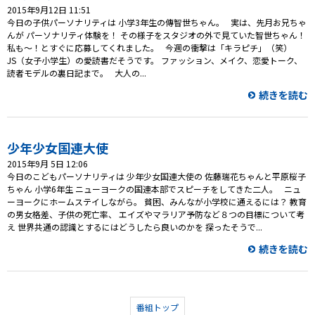
2015年9月12日 11:51
今日の子供パーソナリティは 小学3年生の傳智世ちゃん。 実は、先月お兄ちゃ
んが パーソナリティ体験を！ その様子をスタジオの外で見ていた智世ちゃん！
私も～！とすぐに応募してくれました。 今週の衝撃は「キラピチ」（笑）
JS（女子小学生）の愛読書だそうです。 ファッション、メイク、恋愛トーク、
読者モデルの裏日記まで。 大人の...
続きを読む
少年少女国連大使
2015年9月 5日 12:06
今日のこどもパーソナリティは 少年少女国連大使の 佐藤瑞花ちゃんと平原桜子
ちゃん 小学6年生 ニューヨークの国連本部でスピーチをしてきた二人。 ニュ
ーヨークにホームステイしながら。 貧困、みんなが小学校に通えるには？ 教育
の男女格差、子供の死亡率、 エイズやマラリア予防など８つの目標について考
え 世界共通の認識とするにはどうしたら良いのかを 探ったそうで...
続きを読む
番組トップ