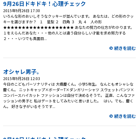
プレゼント
9月26日ドキドキ！心理チェック
2015年9月26日 17:30
コンテンツ・アプリ
いろんな形のおいしそうなクッキーが並んでいます。 あなたは、どの形のクッ
キーを選びますか？ １ 星型 ２ 四角 ３ 丸 ４ 人の形
★★★★★★★★★★★★★★★★★★★ あなたの努力の仕方がわかります。
キッズ
ケンジュ
愛の募金
１をえらんだあなた・・・他の人とは違う自分らしい才能を求め努力する
２・・・いつでも真面目...
Well-being
防災・減災
続きを読む
ショッピング
会社概要・ビジョン
オシャレ男子。
お問い合わせ
2015年9月26日 12:03
今日のこどもパーソナリティは 大橋慶くん。小学5年生。 なんともオシャレな
慶くん。 ニットキャップ×ボーダーT×ダンガリーシャツ スウェットパンツ×
コンバースハイカット ファッションは自分で決めるそうで。 正直、こんなファ
ッションの男子と 私はデートをしてみたいと思いました。 はい。でも、慶く
ん。 好きな子がいるそうです...
続きを読む