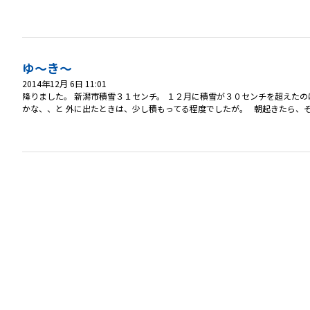
ゆ～き～
2014年12月 6日 11:01
降りました。 新潟市積雪３１センチ。 １２月に積雪が３０センチを超えたの
かな、、と 外に出たときは、少し積もってる程度でしたが。 朝起きたら、そ