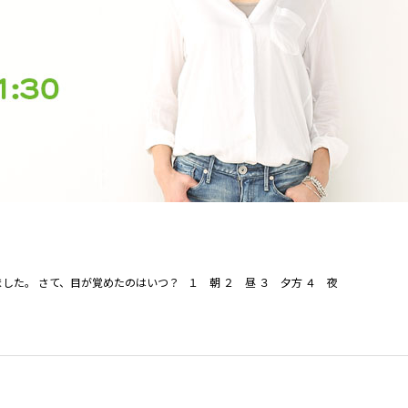
た。 さて、目が覚めたのはいつ？ １ 朝 ２ 昼 ３ 夕方 ４ 夜