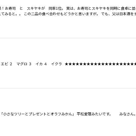
果！お寿司 と スキヤキが 同率1位。 実は、お寿司とスキヤキを同時に食卓に
えてみると。。 この二品の食べ合わせもどうかと思いますが。 でも、父は日本酒を
エビ ２ マグロ ３ イカ ４ イクラ ★★★★★★★★★★★★★★★★★★★
ら 「小さなツリーとプレゼントとオラフみかん」 平松愛理みたいです。 みなさん