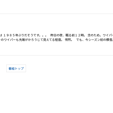
は １９８５年ぶりだそうです。。。 昨日の夜、眠る前１２時。 念のため。ワイパ
のワイパーも先端がかろうじて見えてる程度。 愕然。 でも、今シーズン初の積雪。 
番組トップ