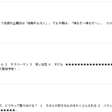
そう先週の土曜日は「前触れもなく」。 でも今朝は、「降るぞ～降るぞ～」。 コ
ん ２ サラリーマン ３ 若い女性 ４ 子ども ★★★★★★★★★★★★★★★
信予定！ ...
さて、どうやって取り分ける？ １ その人が好きなものをたくさん入れる ２ バラ
★★★★...