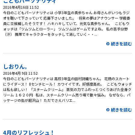
こどもパーソナリティ
2016年4月16日 11:52
今日のこどもパーソナリティは 小学3年生の真歩ちゃん お母さんがいつもラジ
オを聴いて下さっていて 応募下さいました。 将来の夢はアナウンサー 学級委
員に立候補したそうです！ ハキハキしていて、元気な真歩ちゃん。 こどもウ
ォッチは「ツムツムとローラー」 ツムツムはゲームですよね。 私の苦手分野
（汗） 携帯でキャラクターをタッチして消していく・・...
続きを読む
しおりん。
2016年4月 9日 11:52
今日のこどもパーソナリティは 高校3年生の田村詩織ちゃん。 花柄のスカート
にライダース！ 8センチヒール！ カワイイです。好感度高め。 こどもウォッチ
は私も欲しい！ 「スチームクリーム」 蒸気の力でふわっとつくりあげた全身ク
リーム １６２０円 私は、スチームクリーム売り場で散々悩み。 なぜなら、パ
ッケージの缶が超沢山！ ただでさえバリエ...
続きを読む
4月のリフレッシュ！