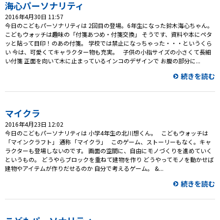
プレゼント
海心パーソナリティ
2016年4月30日 11:57
コンテンツ・アプリ
今日のこどもパーソナリティは 2回目の登場。6年生になった鈴木海心ちゃん。
こどもウォッチは趣味の「付箋あつめ・付箋交換」 そうです、資料や本にペタ
ッと貼って目印！のあの付箋。 学校では禁止になっちゃった・・・というくら
キッズ
ケンジュ
愛の募金
い 今は、可愛くてキャラクター物も充実。 子供の小指サイズの小さくて長細
い付箋 正面を向いて木に止まっているインコのデザインで お腹の部分に...
Well-being
防災・減災
続きを読む
ショッピング
会社概要・ビジョン
マイクラ
お問い合わせ
2016年4月23日 12:02
今日のこどもパーソナリティは 小学4年生の北川想くん。 こどもウォッチは
「マインクラフト」 通称「マイクラ」 このゲーム、ストーリーもなく。キャ
ラクターも登場しないのです。 画面の空間に、自由にモノづくりを進めていく
というもの。 どうやらブロックを重ねて建物を作り どうやってモノを動かせば
建物やアイテムが作りだせるのか 自分で考えるゲーム。 &...
続きを読む