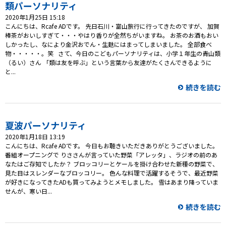
プレゼント
類パーソナリティ
2020年1月25日 15:18
コンテンツ・アプリ
こんにちは、Rcafe ADです。 先日石川・富山旅行に行ってきたのですが、 加賀
棒茶がおいしすぎて・・・やはり香りが全然ちがいますね。 お茶のお酒もおい
しかったし、なにより金沢おでん・生麩にはまってしまいました。 全部食べ
キッズ
ケンジュ
愛の募金
物・・・・・。笑 さて、今日のこどもパーソナリティは、小学１年生の青山類
（るい）さん 「類は友を呼ぶ」という言葉から友達がたくさんできるように
Well-being
防災・減災
と...
続きを読む
ショッピング
会社概要・ビジョン
夏波パーソナリティ
お問い合わせ
2020年1月18日 13:19
こんにちは、Rcafe ADです。 今日もお聴きいただきありがとうございました。
番組オープニングで りささんが言っていた野菜「アレッタ」、ラジオの前のあ
なたはご存知でしたか？ ブロッコリーとケールを掛け合わせた新種の野菜で、
見た目はスレンダーなブロッコリー。 色んな料理で活躍するそうで、最近野菜
が好きになってきたADも買ってみようとメモしました。 雪はあまり降っていま
せんが、寒い日...
続きを読む