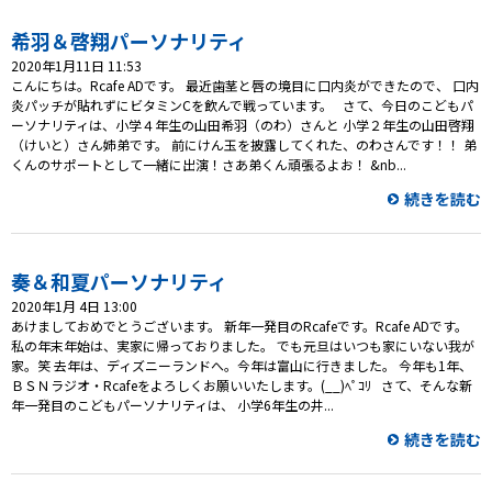
希羽＆啓翔パーソナリティ
2020年1月11日 11:53
こんにちは。Rcafe ADです。 最近歯茎と唇の境目に口内炎ができたので、 口内
炎パッチが貼れずにビタミンCを飲んで戦っています。 さて、今日のこどもパ
ーソナリティは、小学４年生の山田希羽（のわ）さんと 小学２年生の山田啓翔
（けいと）さん姉弟です。 前にけん玉を披露してくれた、のわさんです！！ 弟
くんのサポートとして一緒に出演！さあ弟くん頑張るよお！ &nb...
続きを読む
奏＆和夏パーソナリティ
2020年1月 4日 13:00
あけましておめでとうございます。 新年一発目のRcafeです。Rcafe ADです。
私の年末年始は、実家に帰っておりました。 でも元旦はいつも家にいない我が
家。笑 去年は、ディズニーランドへ。今年は富山に行きました。 今年も1年、
ＢＳＮラジオ・Rcafeをよろしくお願いいたします。(__)ﾍﾟｺﾘ さて、そんな新
年一発目のこどもパーソナリティは、 小学6年生の井...
続きを読む