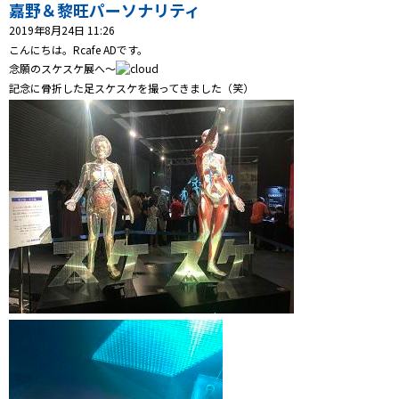
プレゼント
嘉野＆黎旺パーソナリティ
2019年8月24日 11:26
コンテンツ・アプリ
こんにちは。Rcafe ADです。
念願のスケスケ展へ～
キッズ
ケンジュ
愛の募金
記念に骨折した足スケスケを撮ってきました（笑）
Well-being
防災・減災
ショッピング
会社概要・ビジョン
お問い合わせ