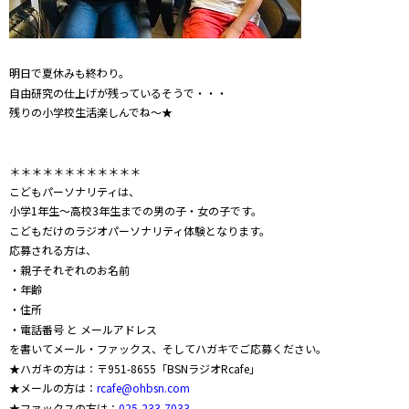
明日で夏休みも終わり。
自由研究の仕上げが残っているそうで・・・
残りの小学校生活楽しんでね～★
＊＊＊＊＊＊＊＊＊＊＊＊
こどもパーソナリティは、
小学
1
年生～高校
3
年生までの男の子・女の子です。
こどもだけのラジオパーソナリティ体験となります。
応募される方は、
・親子それぞれのお名前
・年齢
・住所
・電話番号 と メールアドレス
を書いてメール・ファックス、そしてハガキでご応募ください。
★ハガキの方は：〒
951-8655
「
BSN
ラジオ
Rcafe
」
★メールの方は：
rcafe@ohbsn.com
★ファックスの方は：
025-233-7033