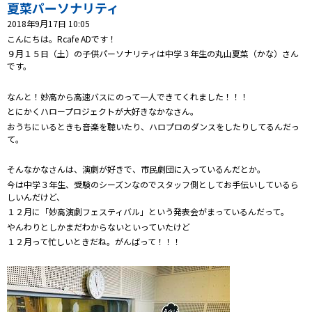
プレゼント
夏菜パーソナリティ
2018年9月17日 10:05
コンテンツ・アプリ
こんにちは。Rcafe ADです！
９月１５日（土）の子供パーソナリティは中学３年生の丸山夏菜（かな）さん
です。
キッズ
ケンジュ
愛の募金
Well-being
防災・減災
なんと！妙高から高速バスにのって一人できてくれました！！！
とにかくハロープロジェクトが大好きなかなさん。
ショッピング
おうちにいるときも音楽を聴いたり、ハロプロのダンスをしたりしてるんだっ
て。
会社概要・ビジョン
そんなかなさんは、演劇が好きで、市民劇団に入っているんだとか。
お問い合わせ
今は中学３年生、受験のシーズンなのでスタッフ側としてお手伝いしているら
しいんだけど、
１２月に「妙高演劇フェスティバル」という発表会がまっているんだって。
やんわりとしかまだわからないといっていたけど
１２月って忙しいときだね。がんばって！！！