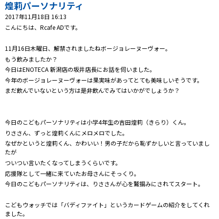
プレゼント
煌莉パーソナリティ
2017年11月18日 16:13
コンテンツ・アプリ
こんにちは、Rcafe ADです。
キッズ
ケンジュ
愛の募金
11月16日木曜日、解禁されましたねボージョレーヌーヴォー。
もう飲みましたか？
Well-being
防災・減災
今日はENOTECA 新潟店の坂井店長にお話を伺いました。
今年のボージョレーヌーヴォーは果実味があってとても美味しいそうです。
ショッピング
まだ飲んでいないという方は是非飲んでみてはいかがでしょうか？
会社概要・ビジョン
お問い合わせ
今日のこどもパーソナリティは小学4年生の吉田煌莉（きらり）くん。
りささん、ずっと煌莉くんにメロメロでした。
なぜかというと煌莉くん、かわいい！男の子だから恥ずかしいと言っていまし
たが
ついつい言いたくなってしまうくらいです。
応援隊として一緒に来ていたお母さんにそっくり。
今日のこどもパーソナリティは、りささんが心を鷲掴みにされてスタート。
こどもウォッチでは「バディファイト」というカードゲームの紹介をしてくれ
ました。