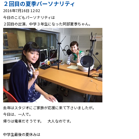
プレゼント
２回目の夏季パーソナリティ
2016年7月16日 12:02
コンテンツ・アプリ
今日のこどもパーソナリティは
２回目の出演、中学３年生になった阿部夏季ちゃん。
キッズ
ケンジュ
愛の募金
Well-being
防災・減災
ショッピング
会社概要・ビジョン
お問い合わせ
去年はスタジオにご家族が応援に来て下さいましたが。
今日は、一人で。
帰りは電車だそうです。 大人なのです。
中学生最後の夏休みは