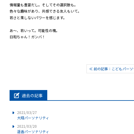
情報量も豊富だし。そしてその選択肢も。
色々な趣味があり、共感できる友人もいて。
若さと果しないパワーを感じます。
あ～、若いって。可能性の塊。
日和ちゃん！ガンバ！
≪ 前の記事：こどもパーソ
過去の記事
2021/03/27
大翔パーソナリティ
2021/03/20
遥香パーソナリティ