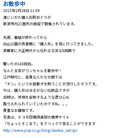
プレゼント
お散歩中
2015年2月28日 11:09
コンテンツ・アプリ
湊にいがた雛人形町めぐりが
新潟市内21箇所の施設で開催されています。
キッズ
ケンジュ
愛の募金
先週、番組が終わってから
Well-being
防災・減災
白山公園の燕喜館に「雛人形」を見に行ってきました。
斉藤家に大正時代から伝わる立派な8段飾り
ショッピング
驚いたのは8段目。
会社概要・ビジョン
なんと女官がワンちゃんを散歩中！
お問い合わせ
江戸時代に、高貴な人たちの間では
「チン」というお座敷犬を飼うことが流行したそうです。
今は、雛人形はゆるがない伝統品ですが
当時は、世相を反映するような遊び心も
取り入れられていていたのですね。。。
貴重なお雛様です。
写真は、ドコモ団塊倶楽部の携帯サイト
「ちょっとそこまで」をクリックで見ることができます
http://www.joqr.co.jp/blog/dankai_sat/sp/