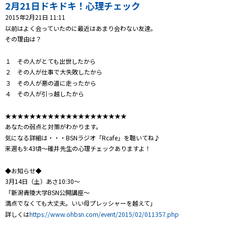
プレゼント
2月21日ドキドキ！心理チェック
2015年2月21日 11:11
コンテンツ・アプリ
以前はよく会っていたのに最近はあまり会わない友達。
その理由は？
キッズ
ケンジュ
愛の募金
１ その人がとても出世したから
Well-being
防災・減災
２ その人が仕事で大失敗したから
３ その人が悪の道に走ったから
ショッピング
４ その人が引っ越したから
会社概要・ビジョン
★★★★★★★★★★★★★★★★★★★★
お問い合わせ
あなたの弱点と対策がわかります。
気になる詳細は・・・BSNラジオ「Rcafe」を聴いてね♪
来週も9:43頃～碓井先生の心理チェックありますよ！
◆お知らせ◆
3月14日（土）あさ10:30～
「新潟青陵大学BSN公開講座～
満点でなくても大丈夫。いい母プレッシャーを越えて」
詳しくは
https://www.ohbsn.com/event/2015/02/011357.php