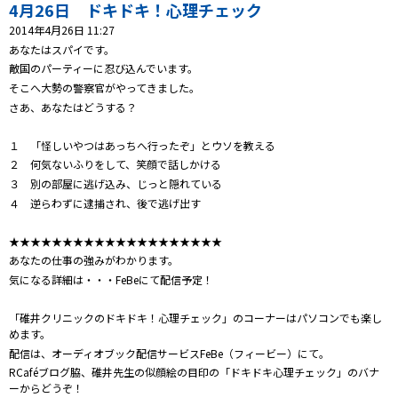
プレゼント
4月26日 ドキドキ！心理チェック
2014年4月26日 11:27
コンテンツ・アプリ
あなたはスパイです。
敵国のパーティーに忍び込んでいます。
キッズ
ケンジュ
愛の募金
そこへ大勢の警察官がやってきました。
さあ、あなたはどうする？
Well-being
防災・減災
１ 「怪しいやつはあっちへ行ったぞ」とウソを教える
ショッピング
２ 何気ないふりをして、笑顔で話しかける
３ 別の部屋に逃げ込み、じっと隠れている
会社概要・ビジョン
４ 逆らわずに逮捕され、後で逃げ出す
お問い合わせ
★★★★★★★★★★★★★★★★★★★★
あなたの仕事の強みがわかります。
気になる詳細は・・・FeBeにて配信予定！
「碓井クリニックのドキドキ！心理チェック」のコーナーはパソコンでも楽し
めます。
配信は、オーディオブック配信サービスFeBe（フィービー）にて。
RCaféブログ脇、碓井先生の似顔絵の目印の「ドキドキ心理チェック」のバナ
ーからどうぞ！