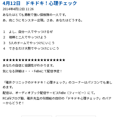
プレゼント
4月12日 ドキドキ！心理チェック
2014年4月12日 11:26
コンテンツ・アプリ
あなたはとても勇敢で強い探検隊の一人です。
あ、向こうにモンスター出現。さあ、あなたはどうする。
キッズ
ケンジュ
愛の募金
１ よし、自分一人でやっつけるぜ
Well-being
防災・減災
２ 相棒と二人でやっつけよう
３ 5人のチームでやっつけにいこう
ショッピング
４ できるだけ大勢でやっつけにいこう
会社概要・ビジョン
★★★★★★★★★★★★★★★★★★★★
お問い合わせ
あなたの自信と協調性がわかります。
気になる詳細は・・・FeBeにて配信予定！
「碓井クリニックのドキドキ！心理チェック」のコーナーはパソコンでも楽し
めます。
配信は、オーディオブック配信サービスFeBe（フィービー）にて。
RCaféブログ脇、碓井先生の似顔絵の目印の「ドキドキ心理チェック」のバナ
ーからどうぞ！