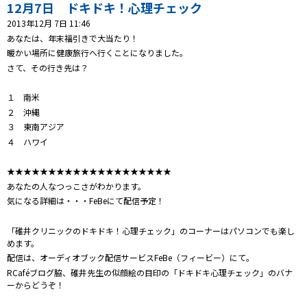
プレゼント
12月7日 ドキドキ！心理チェック
2013年12月 7日 11:46
コンテンツ・アプリ
あなたは、年末福引きで大当たり！
暖かい場所に健康旅行へ行くことになりました。
キッズ
ケンジュ
愛の募金
さて、その行き先は？
Well-being
防災・減災
１ 南米
２ 沖縄
ショッピング
３ 東南アジア
４ ハワイ
会社概要・ビジョン
お問い合わせ
★★★★★★★★★★★★★★★★★★★★
あなたの人なつっこさがわかります。
気になる詳細は・・・FeBeにて配信予定！
「碓井クリニックのドキドキ！心理チェック」のコーナーはパソコンでも楽し
めます。
配信は、オーディオブック配信サービスFeBe（フィービー）にて。
RCaféブログ脇、碓井先生の似顔絵の目印の「ドキドキ心理チェック」のバナ
ーからどうぞ！