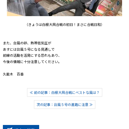
（きょうは白根大凧合戦の初日！まさに合戦日和）
また、台風の卵、熱帯低気圧が
あすには台風５号になる見通しで
前線の活動を活発にする恐れもあり、
今後の情報に十分注意してください。
久能木 百香
≪ 前の記事：白根大凧合戦にベストな風は？
次の記事：台風５号の進路に注意 ≫