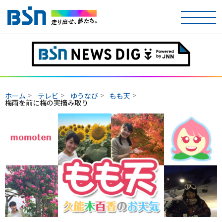
ホーム
テレビ
ホーム
テレビ
ゆうなび
もも天
梅雨を前に梅の実摘み取り
ラジオ
アナウンサー
イベント
ニュース
天気