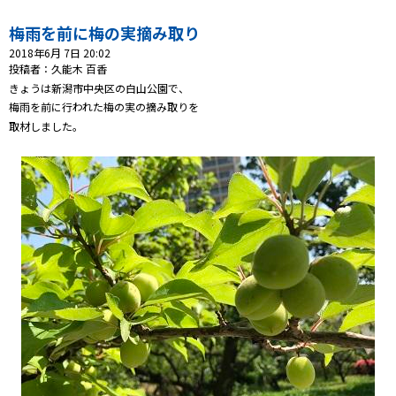
梅雨を前に梅の実摘み取り
プレゼント
2018年6月 7日 20:02
投稿者：久能木 百香
コンテンツ・アプリ
きょうは新潟市中央区の白山公園で、
梅雨を前に行われた梅の実の摘み取りを
ショッピング
取材しました。
会社概要・ビジョン
お問い合わせ