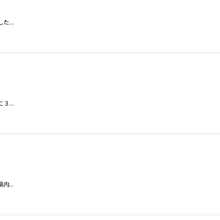
...
...
...