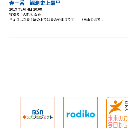
春一番 観測史上最早
2019年2月 4日 20:08
投稿者：久能木 百香
きょうは立春！暦の上では春の始まりです。 （白山公園で...