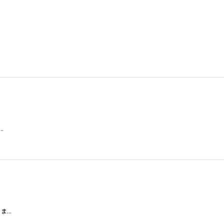
.
...