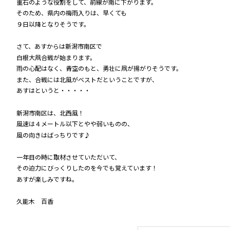
重石のような役割をして、前線が南に下がります。
そのため、県内の梅雨入りは、早くても
９日以降となりそうです。
さて、あすからは新潟市南区で
白根大凧合戦が始まります。
雨の心配はなく、青空のもと、勇壮に凧が揚がりそうです。
また、合戦には北風がベストだということですが、
あすはというと・・・・・
新潟市南区は、北西風！
風速は４メートル以下とやや弱いものの、
風の向きはばっちりです♪
一年目の時に取材させていただいて、
その迫力にびっくりしたのを今でも覚えています！
あすが楽しみですね。
久能木 百香