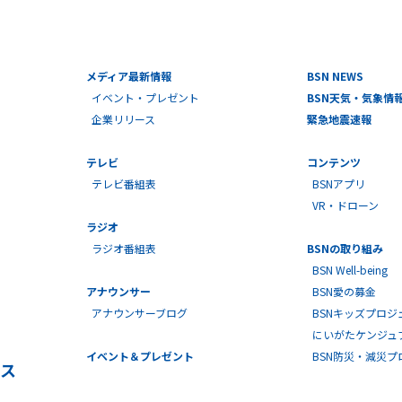
メディア最新情報
BSN NEWS
イベント・プレゼント
BSN天気・気象情
企業リリース
緊急地震速報
テレビ
コンテンツ
テレビ番組表
BSNアプリ
VR・ドローン
ラジオ
ラジオ番組表
BSNの取り組み
BSN Well-being
アナウンサー
BSN愛の募金
アナウンサーブログ
BSNキッズプロジ
にいがたケンジュ
イベント＆プレゼント
BSN防災・減災
ス