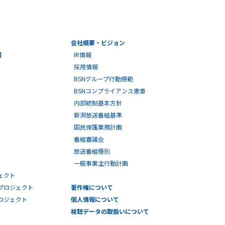
会社概要・ビジョン
報
IR情報
採用情報
BSNグループ行動規範
BSNコンプライアンス憲章
内部統制基本方針
新潟放送番組基準
国民保護業務計画
番組審議会
放送番組種別
一般事業主行動計画
ェクト
プロジェクト
著作権について
プロジェクト
個人情報について
視聴データの取扱いについて