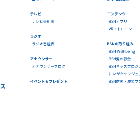
テレビ
コンテンツ
テレビ番組表
BSNアプリ
VR・ドローン
ラジオ
ラジオ番組表
BSNの取り組み
BSN Well-being
アナウンサー
BSN愛の募金
アナウンサーブログ
BSNキッズプロジ
にいがたケンジュ
イベント＆プレゼント
BSN防災・減災
ス