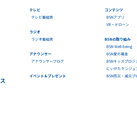
テレビ
コンテンツ
テレビ番組表
BSNアプリ
VR・ドローン
ラジオ
ラジオ番組表
BSNの取り組み
BSN Well-being
アナウンサー
BSN愛の募金
アナウンサーブログ
BSNキッズプロジ
にいがたケンジュ
イベント＆プレゼント
BSN防災・減災
ス