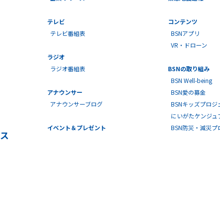
テレビ
コンテンツ
テレビ番組表
BSNアプリ
VR・ドローン
ラジオ
ラジオ番組表
BSNの取り組み
BSN Well-being
アナウンサー
BSN愛の募金
アナウンサーブログ
BSNキッズプロジ
にいがたケンジュ
イベント＆プレゼント
BSN防災・減災
ス