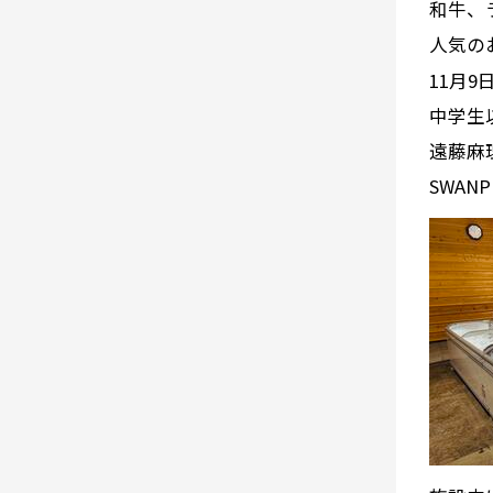
和牛、
人気の
11月9
中学生
遠藤麻
SWAN