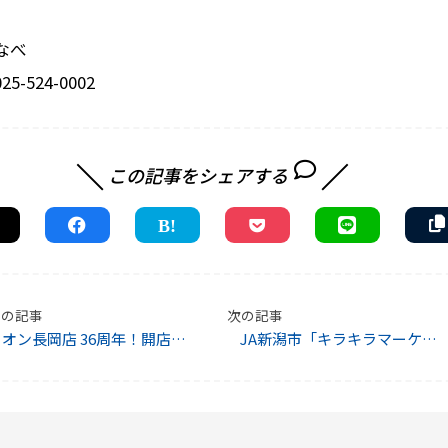
なべ
5-524-0002
この記事をシェアする
前の記事
次の記事
イオン長岡店 36周年！開店記
JA新潟市「キラキラマーケッ
念セール開催中
ト」で秋の農業祭！