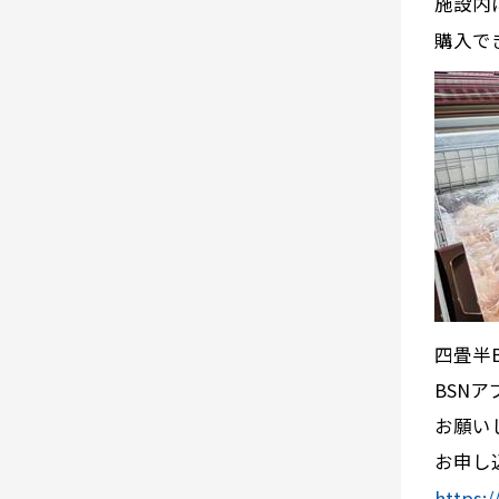
施設内
購入で
四畳半
BSN
お願い
お申し
https: