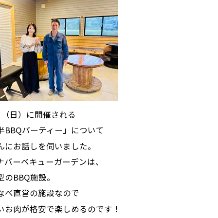
9日（日）に開催される
半BBQパーティー」について
んにお話しを伺いました。
ナバーベキューガーデンは、
型のBBQ施設。
なべ直営の施設なので
いお肉が格安で楽しめるのです！