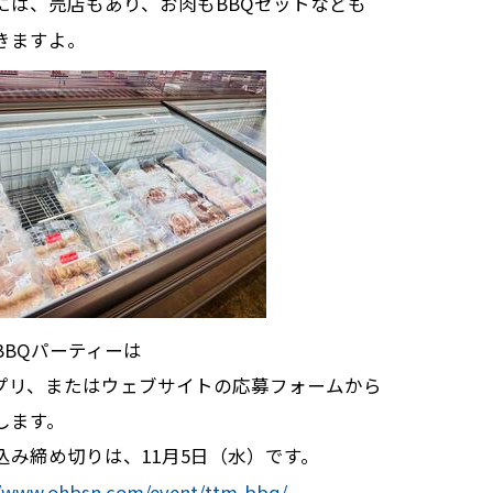
には、売店もあり、お肉もBBQセットなども
きますよ。
BBQパーティーは
アプリ、またはウェブサイトの応募フォームから
します。
込み締め切りは、11月5日（水）です。
//www.ohbsn.com/event/ttm-bbq/