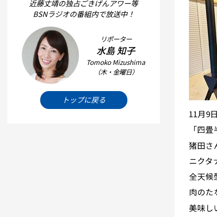
近藤丈靖の独占ごきげんアワー等
BSNラジオの番組内で放送中！
リポーター
水島 知子
Tomoko Mizushima
（木・金曜日）
トップに戻る
11月
「四畳
猪田さ
ニクタ
全天候
肉のた
美味し