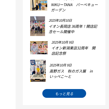
NIKUーTANA バーベキュー
ガーデン
2025年10月10日
イオン長岡店 36周年！開店記
念セール開催中
2025年10月 9日
イオン新潟東店32周年 開
店記念祭
2025年10月 9日
高野ガス 秋のガス展 in
いっぺこ～と
もっと見る