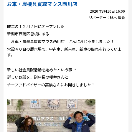
プレゼント
お車・農機具買取マウス西川店
2020年3月10日 16:00
コンテンツ・アプリ
リポーター：
臼木 優香
昨年の１２月７日にオープンした
キッズ
ケンジュ
愛の募金
新潟市西蒲区曽根にある
Well-being
防災・減災
「お車・農機具買取マウス西川店」さんにおじゃましました！
常設４０台の展示場で、中古車、新古車、新車の販売を行っていま
ショッピング
す。
会社概要・ビジョン
新しい社会貢献活動を始めたという事で
お問い合わせ
詳しいお話を、副店長の櫻井さんと
チーフアドバイザーの高橋さんにお聞きしました！