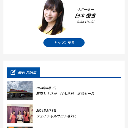
リポーター
臼木 優香
Yuka Usuki
トップに戻る
最近の記事
2024年8月 9日
産直とよさか げんき村 お盆セール
2024年8月 8日
フェイシャルサロン春kao