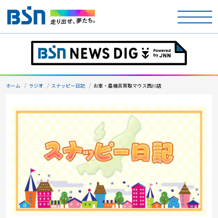
ホーム
テレビ
ホーム
ラジオ
スナッピー日記
お車・農機具買取マウス西川店
ラジオ
アナウンサー
イベント
ニュース
天気