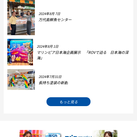
2024年8月 7日
万代島鮮魚センター
2024年8月 1日
マリンピア日本海企画展示 「ROVで迫る 日本海の深
海」
2024年7月31日
長持ち塗装の新創
もっと見る