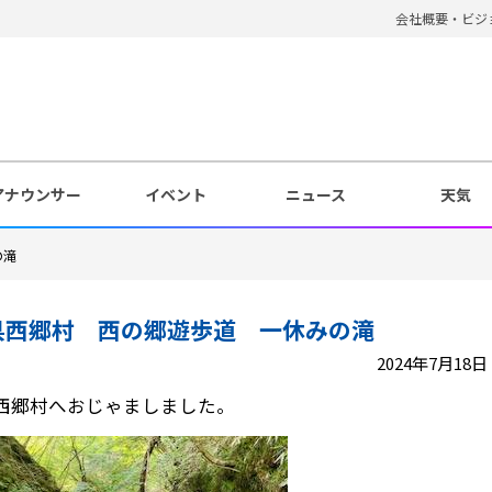
会社概要・ビジ
アナウンサー
イベント
ニュース
天気
の滝
県西郷村 西の郷遊歩道 一休みの滝
2024年7月18日 1
西郷村へおじゃましました。