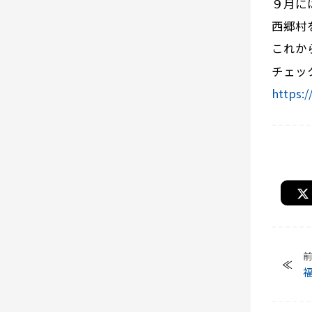
９月に
西郷村
これか
チェッ
https: