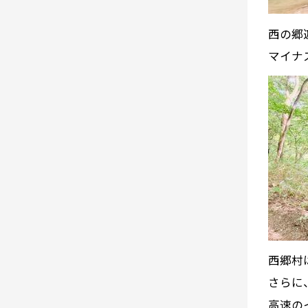
西の郷
マイナ
西郷村
さらに
高速の