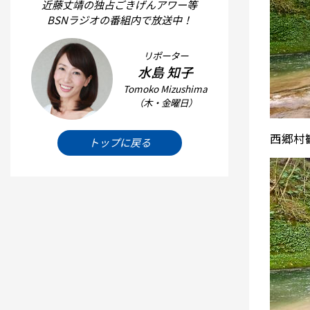
近藤丈靖の独占ごきげんアワー等
BSNラジオの番組内で放送中！
リポーター
水島 知子
Tomoko Mizushima
（木・金曜日）
西郷村
トップに戻る