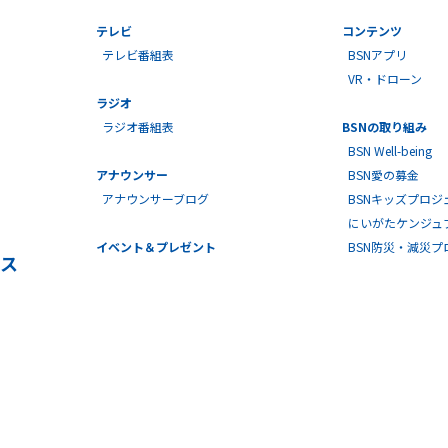
テレビ
コンテンツ
テレビ番組表
BSNアプリ
VR・ドローン
ラジオ
ラジオ番組表
BSNの取り組み
BSN Well-being
アナウンサー
BSN愛の募金
アナウンサーブログ
BSNキッズプロジ
にいがたケンジュ
イベント＆プレゼント
BSN防災・減災
ス