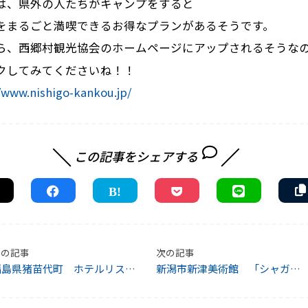
は、県外の人たちがキャンプをすると
をまるごと満喫できるお得なプランがあるそうです。
ら、西郷村観光協会のホームページにアップされるそうな
クしてみてくださいね！！
//www.nishigo-kankou.jp/
この記事をシェアする
前の記事
次の記事
福島県猪苗代町 ホテルリステ
新潟市新津美術館 「シャガー
ル猪苗代
ル展ー詩情と愛ー８つの版画集
より」