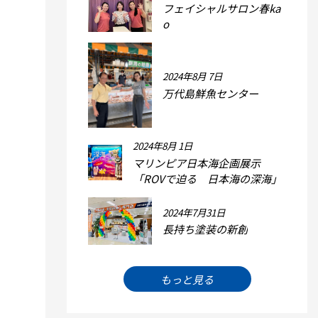
フェイシャルサロン春ka
o
2024年8月 7日
万代島鮮魚センター
2024年8月 1日
マリンピア日本海企画展示
「ROVで迫る 日本海の深海」
2024年7月31日
長持ち塗装の新創
もっと見る