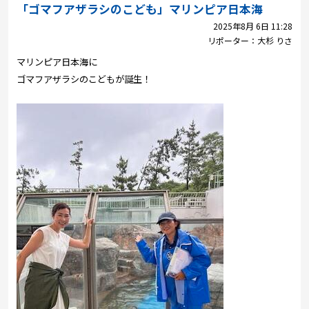
プレゼント
「ゴマフアザラシのこども」マリンピア日本海
2025年8月 6日 11:28
コンテンツ・アプリ
リポーター：
大杉 りさ
マリンピア日本海に
キッズ
ケンジュ
愛の募金
ゴマフアザラシのこどもが誕生！
Well-being
防災・減災
ショッピング
会社概要・ビジョン
お問い合わせ