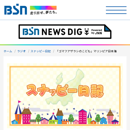
ホーム
テレビ
ホーム
ラジオ
スナッピー日記
「ゴマフアザラシのこども」マリンピア日本海
ラジオ
アナウンサー
イベント
ニュース
天気