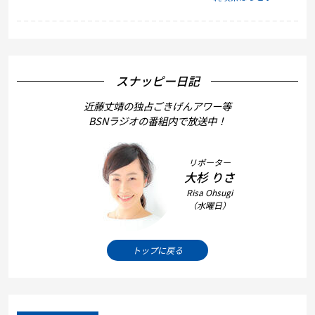
スナッピー日記
近藤丈靖の独占ごきげんアワー等
BSNラジオの番組内で放送中！
リポーター
大杉 りさ
Risa Ohsugi
（水曜日）
トップに戻る