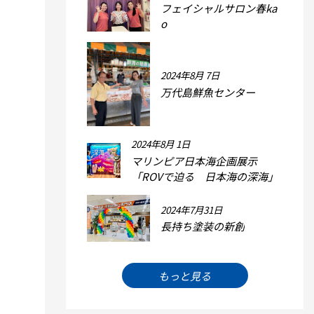
フェイシャルサロン春ka
o
2024年8月 7日
万代島鮮魚センター
2024年8月 1日
マリンピア日本海企画展示
「ROVで迫る 日本海の深海」
2024年7月31日
長持ち塗装の新創
もっと見る