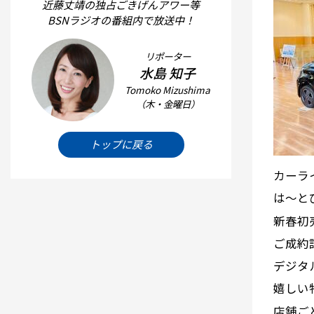
近藤丈靖の独占ごきげんアワー等
BSNラジオの番組内で放送中！
リポーター
水島 知子
Tomoko Mizushima
（木・金曜日）
トップに戻る
カーラ
は～と
新春初
ご成約
デジタ
嬉しい
店舗ご