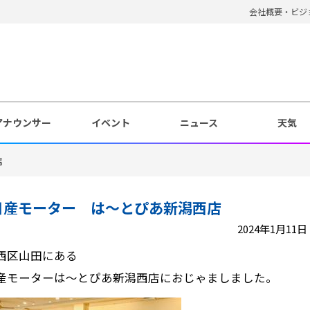
会社概要・ビジ
アナウンサー
イベント
ニュース
天気
店
日産モーター は～とぴあ新潟西店
2024年1月11日 1
西区山田にある
産モーターは～とぴあ新潟西店におじゃましました。