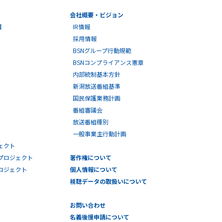
会社概要・ビジョン
報
IR情報
採用情報
BSNグループ行動規範
BSNコンプライアンス憲章
内部統制基本方針
新潟放送番組基準
国民保護業務計画
番組審議会
放送番組種別
一般事業主行動計画
ェクト
プロジェクト
著作権について
プロジェクト
個人情報について
視聴データの取扱いについて
お問い合わせ
名義後援申請について