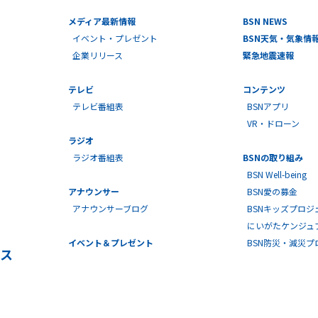
メディア最新情報
BSN NEWS
イベント・プレゼント
BSN天気・気象情
企業リリース
緊急地震速報
テレビ
コンテンツ
テレビ番組表
BSNアプリ
VR・ドローン
ラジオ
ラジオ番組表
BSNの取り組み
BSN Well-being
アナウンサー
BSN愛の募金
アナウンサーブログ
BSNキッズプロジ
にいがたケンジュ
イベント＆プレゼント
BSN防災・減災
ス