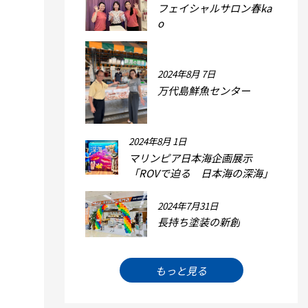
フェイシャルサロン春ka
o
2024年8月 7日
万代島鮮魚センター
2024年8月 1日
マリンピア日本海企画展示
「ROVで迫る 日本海の深海」
2024年7月31日
長持ち塗装の新創
もっと見る