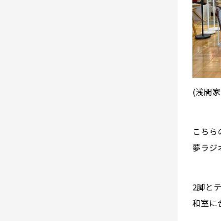
(浅間
こちら
夢ラジ
2脚と
和室に