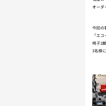
オーダ
今回の
「エコ
椅子2
3名様