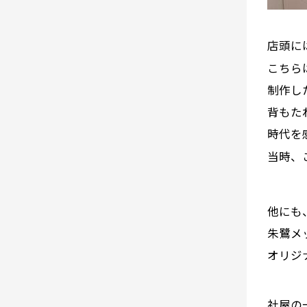
店頭に
こちら
制作し
背もた
時代を
当時、
他にも
朱鷺メ
オリジ
社屋の