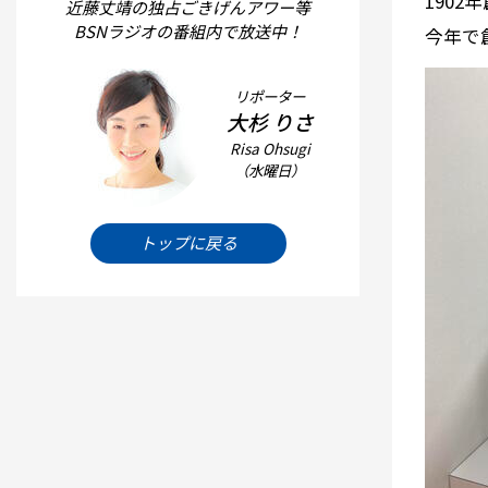
1902
近藤丈靖の独占ごきげんアワー等
BSNラジオの番組内で放送中！
今年で
リポーター
大杉 りさ
Risa Ohsugi
（水曜日）
トップに戻る