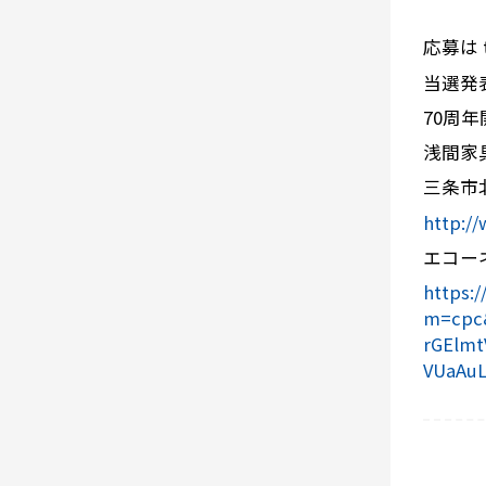
応募は t
当選発
70周
浅間家
三条市
http:/
エコー
https:
m=cpc
rGElm
VUaAu