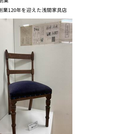
年創業
創業120年を迎えた浅間家具店