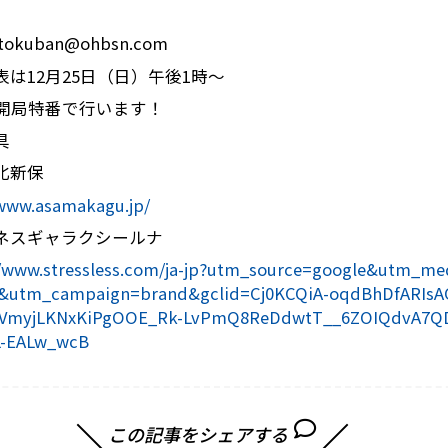
okuban@ohbsn.com
表は12月25日（日）午後1時～
年開局特番で行います！
具
北新保
/www.asamakagu.jp/
ネスギャラクシールナ
//www.stressless.com/ja-jp?utm_source=google&utm_me
&utm_campaign=brand&gclid=Cj0KCQiA-oqdBhDfARIs
tVmyjLKNxKiPgOOE_Rk-LvPmQ8ReDdwtT__6ZOIQdvA7Q
L-EALw_wcB
この記事をシェアする