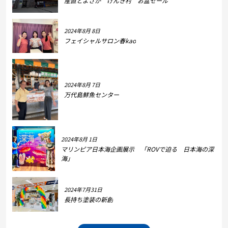
産直とよさか げんき村 お盆セール
2024年8月 8日
フェイシャルサロン春kao
2024年8月 7日
万代島鮮魚センター
2024年8月 1日
マリンピア日本海企画展示 「ROVで迫る 日本海の深
海」
2024年7月31日
長持ち塗装の新創