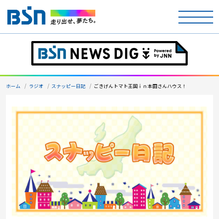
ホーム
テレビ
ホーム
ラジオ
スナッピー日記
ごきげんトマト王国ｉｎ本田さんハウス！
ラジオ
アナウンサー
イベント
ニュース
天気