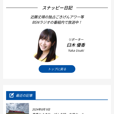
スナッピー日記
近藤丈靖の独占ごきげんアワー等
BSNラジオの番組内で放送中！
リポーター
臼木 優香
Yuka Usuki
トップに戻る
最近の記事
2024年8月 9日