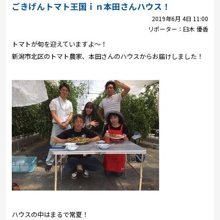
プレゼント
ごきげんトマト王国ｉｎ本田さんハウス！
2019年6月 4日 11:00
コンテンツ・アプリ
リポーター：
臼木 優香
トマトが旬を迎えていますよ～！
キッズ
ケンジュ
愛の募金
新潟市北区のトマト農家、本田さんのハウスからお届けしました！
Well-being
防災・減災
ショッピング
会社概要・ビジョン
お問い合わせ
ハウスの中はまるで常夏！