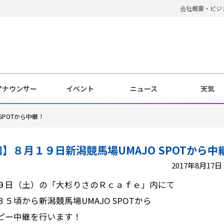
会社概要・ビジ
アナウンサー
イベント
ニュース
天気
SPOTから中継！
】８月１９日新潟競馬場UMAJO SPOTから中
2017年8月17日 1
９日（土）の「大杉りさのＲｃａｆｅ」内にて
３５頃から新潟競馬場UMAJO SPOTから
ピー中継を行います！