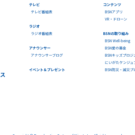
テレビ
コンテンツ
テレビ番組表
BSNアプリ
VR・ドローン
ラジオ
ラジオ番組表
BSNの取り組み
BSN Well-being
アナウンサー
BSN愛の募金
アナウンサーブログ
BSNキッズプロジ
にいがたケンジュ
イベント＆プレゼント
BSN防災・減災
ス