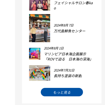
フェイシャルサロン春ka
o
2024年8月 7日
万代島鮮魚センター
2024年8月 1日
マリンピア日本海企画展示
「ROVで迫る 日本海の深海」
2024年7月31日
長持ち塗装の新創
もっと見る