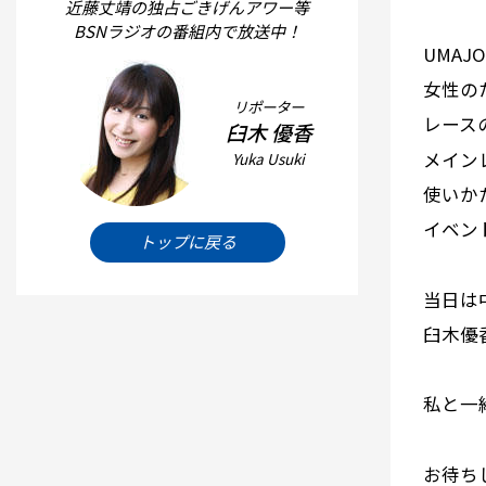
近藤丈靖の独占ごきげんアワー等
BSNラジオの番組内で放送中！
UMA
女性の
リポーター
レース
臼木 優香
メイン
Yuka Usuki
使いか
イベン
トップに戻る
当日は
臼木優香
私と一
お待ち