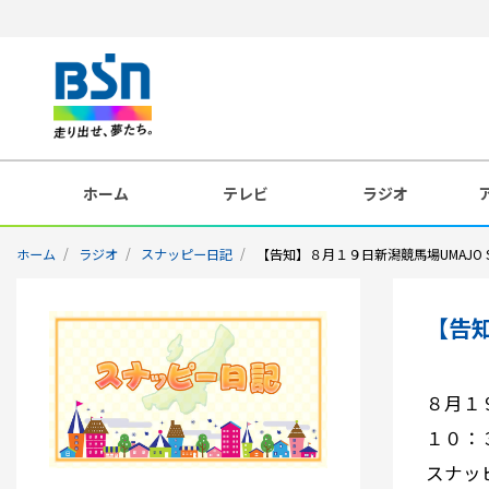
ホーム
テレビ
ラジオ
ホーム
ラジオ
スナッピー日記
【告知】８月１９日新潟競馬場UMAJO 
【告知
８月１
１０：
スナッ