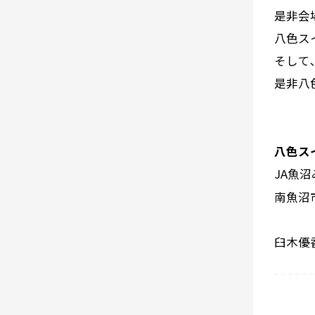
是非会
八色ス
そして
是非八
八色ス
JA魚沼
南魚沼
臼木優