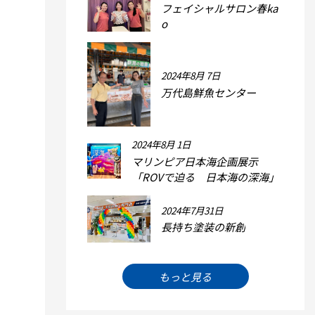
フェイシャルサロン春ka
o
2024年8月 7日
万代島鮮魚センター
2024年8月 1日
マリンピア日本海企画展示
「ROVで迫る 日本海の深海」
2024年7月31日
長持ち塗装の新創
もっと見る