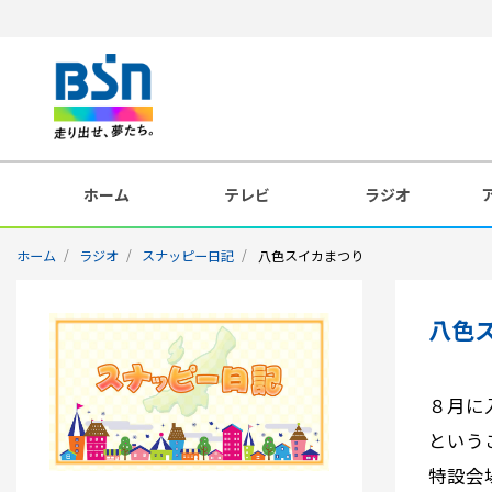
ホーム
テレビ
ラジオ
ホーム
ラジオ
スナッピー日記
八色スイカまつり
八色
８月に
という
特設会