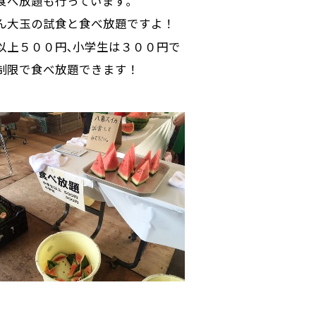
食べ放題も行っています｡
ん大玉の試食と食べ放題ですよ！
以上５００円､小学生は３００円で
制限で食べ放題できます！