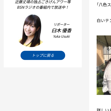
近藤丈靖の独占ごきげんアワー等
｢八色
BSNラジオの番組内で放送中！
白いテ
リポーター
臼木 優香
Yuka Usuki
トップに戻る
詳しい