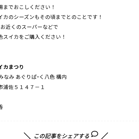
場までおこしください！
イカのシーズンもその頃までとのことです！
､お近くのスーパーなどで
色スイカをご購入ください！
イカまつり
みなみ あぐりぱｰく八色 構内
市浦佐５１４７－１
香
この記事をシェアする