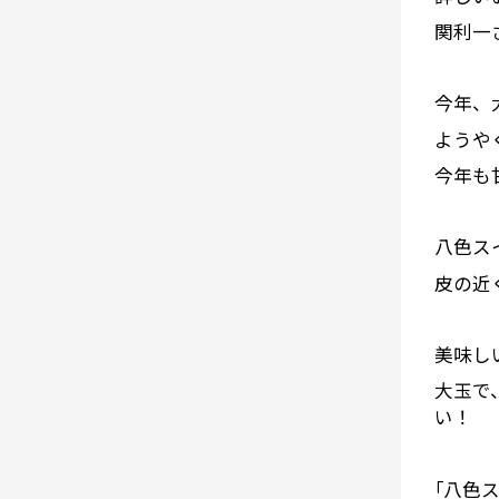
関利一
今年、
ようや
今年も
八色ス
皮の近
美味し
大玉で
い！
｢八色