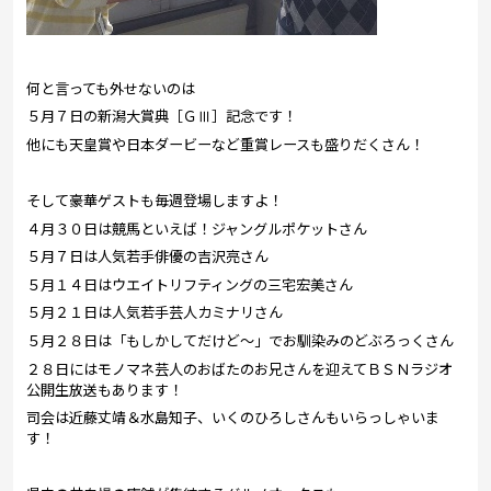
何と言っても外せないのは
５月７日の新潟大賞典［ＧⅢ］記念です！
他にも天皇賞や日本ダービーなど重賞レースも盛りだくさん！
そして豪華ゲストも毎週登場しますよ！
４月３０日は競馬といえば！ジャングルポケットさん
５月７日は人気若手俳優の吉沢亮さん
５月１４日はウエイトリフティングの三宅宏美さん
５月２１日は人気若手芸人カミナリさん
５月２８日は「もしかしてだけど～」でお馴染みのどぶろっくさん
２８日にはモノマネ芸人のおばたのお兄さんを迎えてＢＳＮラジオ
公開生放送もあります！
司会は近藤丈靖＆水島知子、いくのひろしさんもいらっしゃいま
す！