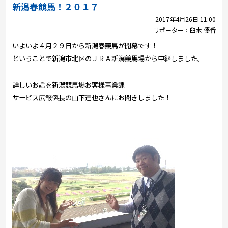
プレゼント
新潟春競馬！２０１７
2017年4月26日 11:00
コンテンツ・アプリ
リポーター：
臼木 優香
いよいよ４月２９日から新潟春競馬が開幕です！
キッズ
ケンジュ
愛の募金
ということで新潟市北区のＪＲＡ新潟競馬場から中継しました。
Well-being
防災・減災
詳しいお話を新潟競馬場お客様事業課
ショッピング
サービス広報係長の山下達也さんにお聞きしました！
会社概要・ビジョン
お問い合わせ