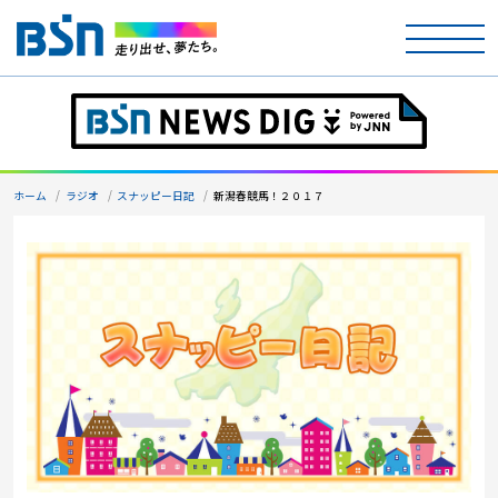
ホーム
テレビ
ホーム
ラジオ
スナッピー日記
新潟春競馬！２０１７
ラジオ
アナウンサー
イベント
ニュース
天気