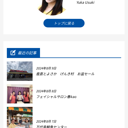
Yuka Usuki
トップに戻る
最近の記事
2024年8月 9日
産直とよさか げんき村 お盆セール
2024年8月 8日
フェイシャルサロン春kao
2024年8月 7日
万代島鮮魚センター