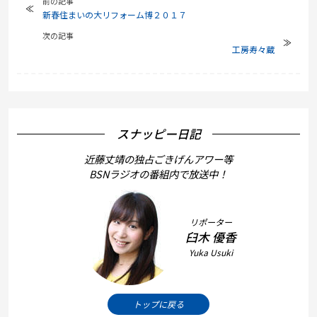
前の記事
新春住まいの大リフォーム博２０１７
次の記事
工房寿々蔵
スナッピー日記
近藤丈靖の独占ごきげんアワー等
BSNラジオの番組内で放送中！
リポーター
臼木 優香
Yuka Usuki
トップに戻る