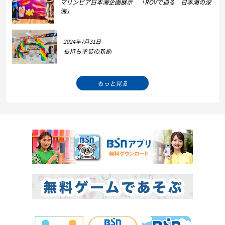
マリンピア日本海企画展示 「ROVで迫る 日本海の深
海」
2024年7月31日
長持ち塗装の新創
もっと見る