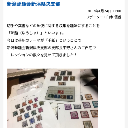
プレゼント
新潟郵趣会新潟県央支部
2017年1月24日 11:00
コンテンツ・アプリ
リポーター：
臼木 優香
切手や葉書などの郵便に関する収集を趣味にすることを
キッズ
ケンジュ
愛の募金
「郵趣（ゆうしゅ）」といいます。
Well-being
防災・減災
今日は番組のテーマが「手紙」ということで
新潟郵趣会新潟県央支部の支部長平野さんのご自宅で
ショッピング
コレクションの数々を見せて頂きました！
会社概要・ビジョン
お問い合わせ