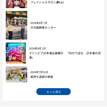
フェイシャルサロン春kao
2024年8月 7日
万代島鮮魚センター
2024年8月 1日
マリンピア日本海企画展示 「ROVで迫る 日本海の深
海」
2024年7月31日
長持ち塗装の新創
もっと見る