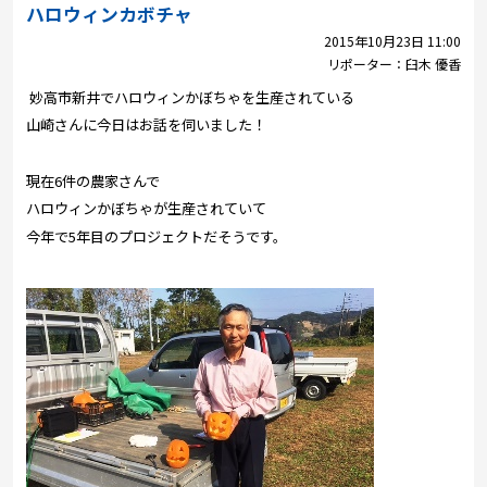
プレゼント
ハロウィンカボチャ
2015年10月23日 11:00
コンテンツ・アプリ
リポーター：
臼木 優香
妙高市新井でハロウィンかぼちゃを生産されている
キッズ
ケンジュ
愛の募金
山崎さんに今日はお話を伺いました！
Well-being
防災・減災
現在6件の農家さんで
ショッピング
ハロウィンかぼちゃが生産されていて
今年で5年目のプロジェクトだそうです。
会社概要・ビジョン
お問い合わせ