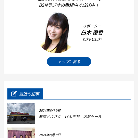
BSNラジオの番組内で放送中！
リポーター
臼木 優香
Yuka Usuki
トップに戻る
最近の記事
2024年8月 9日
産直とよさか げんき村 お盆セール
2024年8月 8日