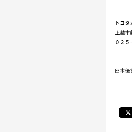
トヨタ
上越市
０２５
臼木優