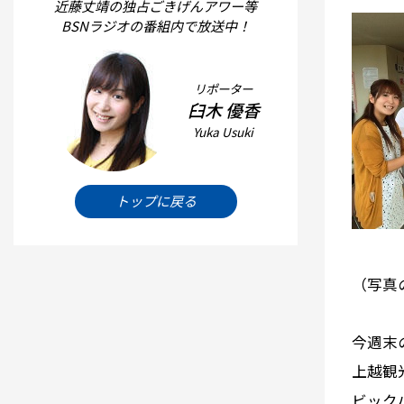
近藤丈靖の独占ごきげんアワー等
BSNラジオの番組内で放送中！
リポーター
臼木 優香
Yuka Usuki
トップに戻る
（写真
今週末
上越観
ビック