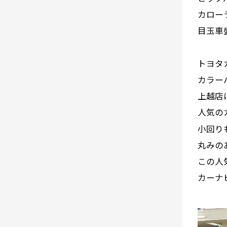
カロー
目玉車
トヨタ
カラー
上越店
人気の
小回り
丸みの
この人
カーナ