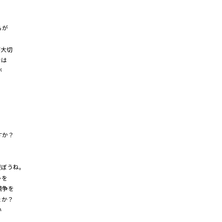
らが
が大切
では
が
を
すか？
、
、
ぼうね。
ゃを
競争を
ょか？
い