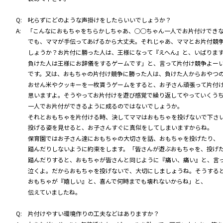
Q: 叱らずにどのような声掛けをしたらいいでしょうか？
A: 「こんなにおもちゃをちらかしちゃあ、○○ちゃん一人でお片付けでき
でも、ママが手伝ってあげるから大丈夫。それじゃあ、ママとお片付競
しょうか？お片付に勝った人は、王様になって『えへん』と、いばりま
負けた人は王様にお辞儀をするゲームです」と、言って片付け競争よー
です。又は、おもちゃの片付け競争に勝った人は、負けた人からおやつ
おせん米やクッキーを一枚貰うゲームをすると、お子さん頑張って片付
思いますよ。そうやってお片付けを遊び感覚で繰り返してやっていくう
一人でお片付ができるように成るのではないでしょうか。
それとおもちゃを片付ける時、決してママはおもちゃを投げないで下さ
投げる姿を見せると、お子さんすぐに真似をしてしまいますからね。
保育園ではお子さん達におもちゃの大切さを話、おもちゃを投げたり、
踏んだりしないように約束をします。「皆さんが遊ぶおもちゃを、投げ
踏んだりすると、おもちゃが皆さんと同じように『痛い、痛い』と、言
泣くよ。だからおもちゃを投げないで、大切にしましょうね。そうする
おもちゃが『嬉しい』と、喜んで何時までも壊れないからね」と、
伝えていましたね。
Q: 片付けやすい環境作りの工夫などはありますか？