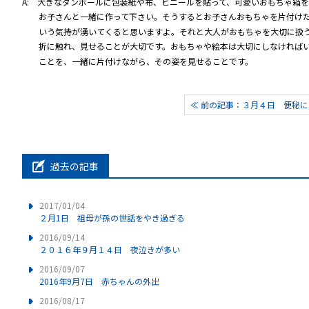
A: 大きなダンボールに包装紙や布、ビニールを貼って、可愛いおもちゃ箱を
お子さんと一緒に作って下さい。そうするとお子さんおもちゃを片付け
いう気持が湧いてくると思いますよ。それと大人がおもちゃを大切に扱
折に触れ、見せることが大切です。おもちゃや絵本は大切にしなければ
ことを、一緒に片付けながら、その姿を見せることです。
≪ 前の記事：３月４日 便秘に
過去の記事
2017/01/04
２月1日 祖母が孫の世話をやき過ぎる
2016/09/14
２０１６年９月１４日 夜泣きが多い
2016/09/07
2016年9月7日 赤ちゃんの外出
2016/08/17