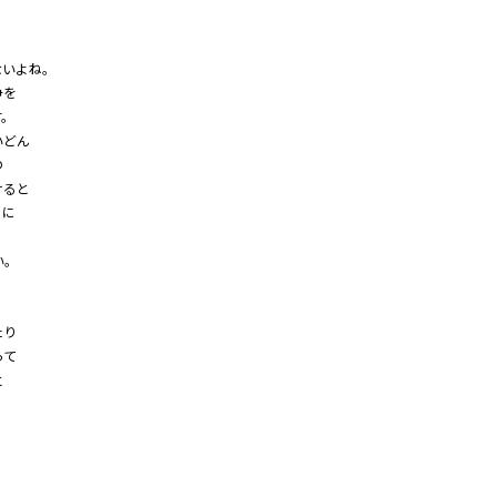
ないよね。
争を
す。
いどん
の
けると
ちに
い。
たり
って
と