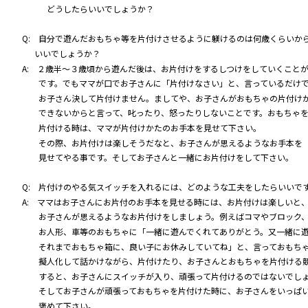
どうしたらいいでしょうか？
Q: 自分で遊んだおもちゃ等を片付けさせるように躾けるのは何歳くらいか
いいでしょうか？
A: ２歳半～３歳頃から遊んだ後は、お片付けをするしつけをしていくこと
です。でもママが口でお子さんに「片付けなさい」と、言っているだけ
お子さん決して片付けません。ましてや、お子さんがおもちゃの片付け
できないからと言って、叱ったり、怒ったりしないことです。おもちゃ
片付ける時は、ママが片付けかたのお手本を見せて下さい。
その際、お片付けは楽しそうだなと、お子さんが思えるようなお手本を
見せてやる事です。そしてお子さんと一緒にお片付けをして下さい。
Q: 片付けのやる気スイッチを入れるには、どのような工夫をしたらいいで
A: ママはお子さんにお片付のお手本を見せる時には、お片付けは楽しいと
お子さんが思えるようなお片付けをしましょう。例えばコマやブロック
お人形、車等のおもちゃに「一緒に遊んでくれてありがとう。又一緒に遊
それまでおもちゃ箱に、良い子にお休みしていてね」と、言っておもち
擬人化して話かけながら、片付けたり、お子さんとおもちゃを片付ける
すると、お子さんにスイッチが入り、頑張って片付けるのではないでし
そしてお子さんが頑張っておもちゃを片付けた時に、お子さんをいっぱ
褒めて下さい。