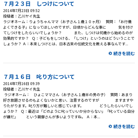
プレゼント
７月２３日 しつけについて
2014年7月23日 09:52
コンテンツ・アプリ
投稿者：乙川ヤイ先生
ラジオネーム：りょうちゃんママ（お子さん１歳１０ヶ月） 質問：「お行儀
よくできる子」になってほしいのですが、日頃からどんな事に 気を付け
キッズ
ケンジュ
愛の募金
てしつけをしたらいいでしょうか？ また、しつけは何歳から始めるのが
効果的ですか？ Ｑ：子どもをしつける、「しつけ」というのはどういうことで
Well-being
防災・減災
しょうか？ Ａ：本来しつけとは、日本古来の伝統文化を教える事なんです...
続きを読む
ショッピング
会社概要・ビジョン
７月１６日 叱り方について
お問い合わせ
2014年7月16日 09:39
投稿者：乙川ヤイ先生
ラジオネーム： ひょこママさん（お子さん１歳半の男の子） 質問：あまり
好き放題させるのもよくないかと思い、注意するのですが ますますや
りたがります。叱り方が難しいと感じています。 どうしたらいいでし
ょうか？ Ｑ：最近は「どのように叱っていいか分からない」「叱っている自分
が嫌だ」 という親御さんが多いようですね。 Ａ：本...
続きを読む