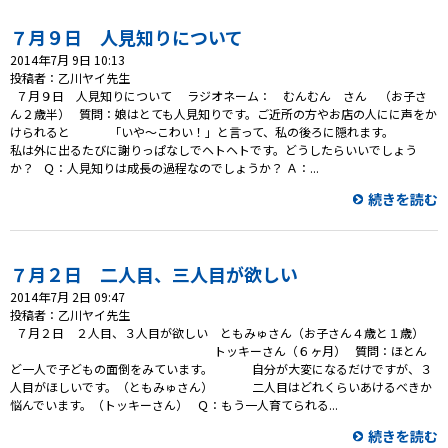
７月９日 人見知りについて
2014年7月 9日 10:13
投稿者：乙川ヤイ先生
７月９日 人見知りについて ラジオネーム： むんむん さん （お子さ
ん２歳半） 質問：娘はとても人見知りです。ご近所の方やお店の人にに声をか
けられると 「いや～こわい！」と言って、私の後ろに隠れます。
私は外に出るたびに謝りっぱなしでヘトヘトです。どうしたらいいでしょう
か？ Ｑ：人見知りは成長の過程なのでしょうか？ Ａ：...
続きを読む
７月２日 二人目、三人目が欲しい
2014年7月 2日 09:47
投稿者：乙川ヤイ先生
７月２日 ２人目、３人目が欲しい ともみゅさん（お子さん４歳と１歳）
トッキーさん（６ヶ月） 質問：ほとん
ど一人で子どもの面倒をみています。 自分が大変になるだけですが、３
人目がほしいです。（ともみゅさん） 二人目はどれくらいあけるべきか
悩んでいます。（トッキーさん） Ｑ：もう一人育てられる...
続きを読む