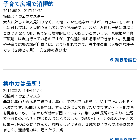
プレゼント
子育て広場で消極的
2011年12月21日 11:28
コンテンツ・アプリ
投稿者：ウェブマスター
大人に対しては人見知りなく、人懐っこい性格なのですが、同じ年くらいの子
供に対しては、人見知りをしてとても消極的です。まだ、友達と一緒に遊ぶこ
キッズ
ケンジュ
愛の募金
とはできなくても、もう少し積極的になって欲しいと思います。児童館や子育
て広場には沢山行っているのですが、子供達に慣れる事ができません。児童館
Well-being
防災・減災
や子育て広場の場所自体には、とても馴れてきて、先生達の事は大好きな様子
です（２歳２ヶ月） ○２歳の遊び お...
ショッピング
続きを読む
会社概要・ビジョン
お問い合わせ
集中力は長所！
2011年12月14日 11:10
投稿者：ウェブマスター
非常に集中力のある子供です。集中して遊んでいる時に、途中で止めさせると
大泣きです。時間さえあれば、ずっと遊ばせてあげたいのですが・・・他の事
を提案しても、ごまかしが効かず困っています。集中力は長所でもあり、短所
でもあるのかな？と感じるようになりました（2歳3ヶ月） ○2歳の成長 非常
に集中力のあるお子さんで、素晴らしいですね。２歳のお子さんの成長はめざ
ましく、運動能力は、走ったり、跳...
続きを読む